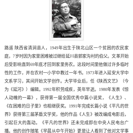
路遥 陕西省清涧县人，1949年出生于陕北山区一个贫困的农民家
庭，7岁时因为家里困难被过继给延川县郭家沟村的伯父。文革开始
后受影响直到69年底才回到家里务农。这段时间里他做过许多临时
性的工作，并在农村一小学中教过一年书。1973年进入延安大学中
文系学习，其间开始文学创作。大学毕业后，任《陕西文艺》（今
为《延河》）编辑。1992年积劳成疾，英年早逝。1980年发表《惊
人动魄的一幕》，获得第一届全国优秀中篇小说奖，《人生》、
《在困难的日子里》也相继获奖。1991年完成长篇小说《平凡的世
界》获得第三届茅盾文学奖，他的作品《人生》被改编成电影后，
引起巨大的轰动。《平凡的世界》还未完成即在中央人民电台广
播。他的创作随笔《早晨从中午开始》更是让人看到了他对文学事