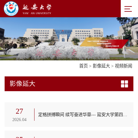
首页
>
影像延大
>
视频新闻
影像延大
27
定格拼搏瞬间 续写奋进华章--- 延安大学第四十七届田径运动会圆满落幕
2026.04