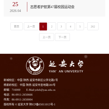
25
志愿者护航第47届校园运动会
2026.04
首页
上一页
1
2
3
4
5
...
262
上一页
下一页
新城校区：中国·陕西·延安市新区公学北路1号
杨家岭校区：中国·陕西·延安市圣地路580号
邮编：716000
E-Mail:ydxb@yau.edu.cn
电话：86-0911-2650666
传真：86-0911-2650004
版权所有 © 延安大学 陕ICP备05011013号-1