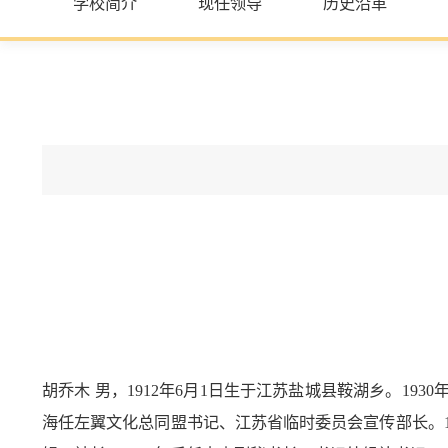
学校简介
现任领导
历史沿革
胡乔木 男，1912年6月1日生于江苏盐城县鞍湖乡。19
海任左翼文化总同盟书记、江苏省临时委员会宣传部长。19