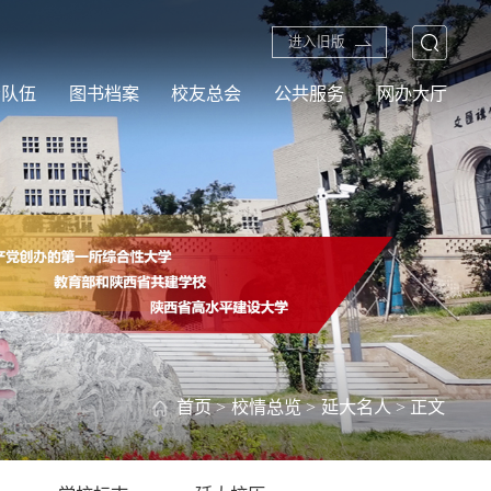
进入旧版
资队伍
图书档案
校友总会
公共服务
网办大厅
首页
>
校情总览
>
延大名人
> 正文