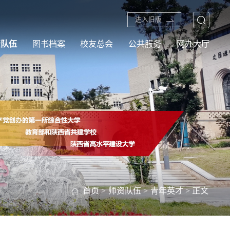
进入旧版
资队伍
图书档案
校友总会
公共服务
网办大厅
首页
>
师资队伍
>
青年英才
> 正文