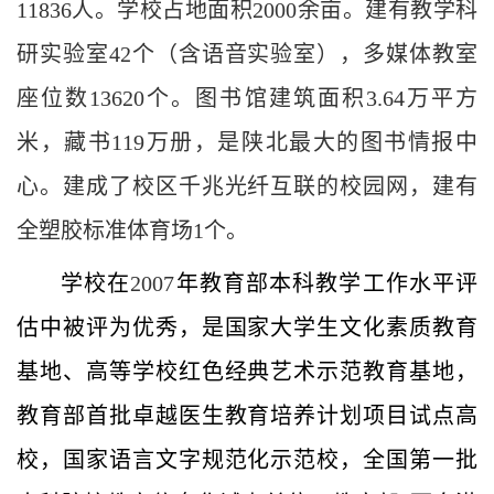
11836
人。学校占地面积
2000
余亩。建有教学科
研实验室
42
个（含语音实验室），多媒体教室
座位数
13620
个。图书馆建筑面积
3.64
万平方
米，藏书
119
万册，是陕北最大的图书情报中
心。建成了校区千兆光纤互联的校园网，建有
全塑胶标准体育场
1
个。
学校在
2007
年教育部本科教学工作水平评
估中被评为优秀，是国家大学生文化素质教育
基地、高等学校红色经典艺术示范教育基地，
教育部首批卓越医生教育培养计划项目试点高
校，国家语言文字规范化示范校，全国第一批