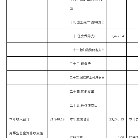
出
十九
.
国土海洋气象等支出
二十
.
住房保障支出
1,472.54
二十一
.
粮油物资储备支出
二十二
.
预备费
二十三
.
国债还本付息支出
二十四
.
其他支出
二十五
.
转移性支出
本年收入合计
21,240.19
本年支出合计
23,240.19
本年
用事业基金弥补收支差
结转下年
0.00
结转