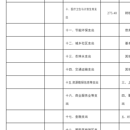
十．医疗卫生与计划生育支
275.40
转
出
十一．节能环保支出
债
十二．城乡社区支出
基
十三．农林水支出
其
十四．交通运输支出
其
十五
.
资源勘探信息等支出
三、
十六．商业服务业等支
四、
出
出
十七．金融支出
五、对
十八．援助其他地区支