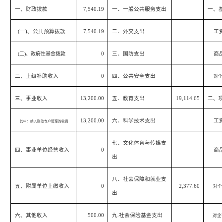
一、财政拨款
7,540.19
一．一般公共服务支出
一、
(
一
)
、公共预算拨款
7,540.19
二．外交支出
工
(
二
)
、政府性基金拨款
0
三．国防支出
商
二、上级补助收入
0
四．公共安全支出
对
三、事业收入
13,200.00
五．教育支出
19,114.65
二、
13,200.00
六．科学技术支出
工
其中：纳入财政专户管理的收费
七．文化体育与传媒支
四、事业单位经营收入
0
商
出
八．社会保障和就业支
五、附属单位上缴收入
0
2,377.60
对个
出
六、其他收入
500.00
九
.
社会保险基金支出
对企