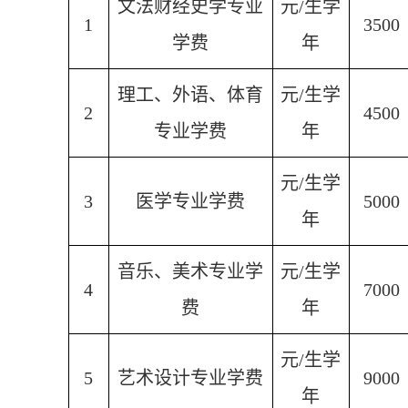
文法财经史学专业
元
/
生学
1
3500
学费
年
理工、外语、体育
元
/
生学
2
4500
专业学费
年
元
/
生学
3
医学专业学费
5000
年
音乐、美术专业学
元
/
生学
4
7000
费
年
元
/
生学
5
艺术设计专业学费
9000
年