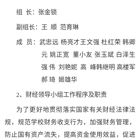
组
长：张金锁
副组长：王
顺
范育琳
成
员：武忠远 杨亮才王文强 杜红荣 韩卿
元 姚正宽
董小友 张玉斌 白泽生
强
伟
刘艳妮
高
峰韩继明 高楼军
郝 琦 姬雄华
2
、财经领导小组工作程序及职责
为了更好地贯彻落实国家有关财经法律法
规，规范学校财务收支行为，加强财务管理，
防止国有资产流失，提高资金使用效益，促进