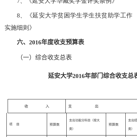
7
、《延安大学华藏奖学金评奖
条例》
8
、《延安大学贫困学生学生扶贫助学工作
实施细则》
六、
2016
年度收支预算表
（一）综合收支总表
延安大学
2016
年部门综合收支总
收
入
支
出
支出功能分科目（按大
支出
项
目
预算数
预算数
类）
类）