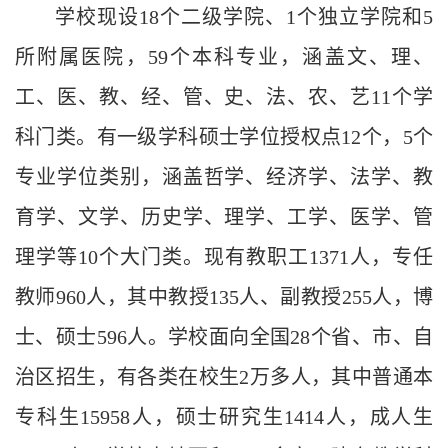
学校现设
18
个二级学院、
1
个独立学院和
5
所附属医院，
59
个本科专业，涵盖文、理、
工、医、教、经、管、史、法、农、艺
11
个学
科门类。有一级学科硕士学位授权点
12
个，
5
个
专业学位类别，涵盖哲学、经济学、法学、教
育学、文学、历史学、理学、工学、医学、管
理学等
10
个大门类。现有教职工
1371
人，专任
教师
960
人，其中教授
135
人、副教授
255
人，博
士、硕士
596
人。学校面向全国
28
个省、市、自
治区招生，有各类在校生
2
万多人，其中普通本
专科生
15958
人，硕士研究生
1414
人，成人生