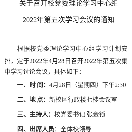
关于召开
校党委理论学习中心组
202
2
年第
五
次学习
会议的通知
根据校党委理论学习中心组学习计划安
排，定于
2022年4月28日召开2022年第五次集
中学习讨论会议，具体如下：
一、
时
间：
4月28日（星期四）
下午
2
:
3
0
二、地
点：
新校区行政楼
七
楼会议室
三、主持
人
：
校
党委书记
张金锁
四、
出席
人员
：全体校领导