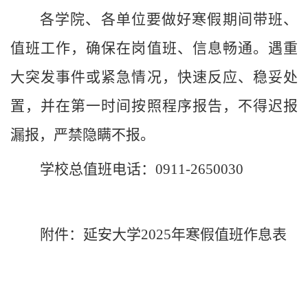
各学院、各
单位
要做好
寒假期间
带班、
值班工作，确保在岗值班、
信息
畅通。遇重
大突发事件或紧急情况，快速
反应
、稳妥处
置，
并在第一时间按照程序报告
，不得迟报
漏报
，
严禁
隐瞒不报。
学
校总值班电话：
0911-2650030
附件：延安大学
2025
年寒假值班作息表