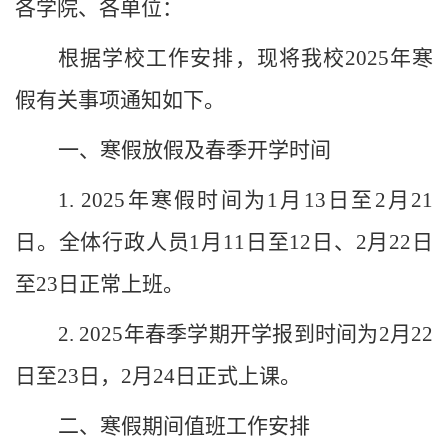
各学院、各单位：
根据学校工作安
排，现将我校
2025
年寒
假有
关事项通知如下。
一、
寒假放假及春季开学时间
1.
2025
年
寒假时间为
1
月
13
日至
2
月
2
1
日。全体
行政
人员
1
月
11
日至
12
日、
2
月
2
2
日
至
23
日
正常上班
。
2.
2025
年春季学期
开学报到时间为
2
月
2
2
日
至
23
日
，
2
月
2
4
日正式上课。
二
、
寒假期间
值班工作
安排