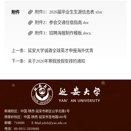
附件1：2026届毕业生生源信息表.xlsx
附件
附件
附件
附件2：参会交通住宿指南.doc
附件3：招聘海报制作模板.docx
上一条：
延安大学诚邀全球英才申报海外优青
下一条：
关于2026年寒假放假安排的通知
新城校区：中国·陕西·延安市新区公学北路1号
杨家岭校区：中国·陕西·延安市圣地路580号
邮编：716000
E-Mail:ydxb@yau.edu.cn
电话：86-0911-2650666