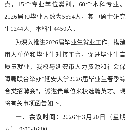
点，15个专业学位类别，60个本科专业。
2026届预毕业人数为5694人，其中硕士研究
生1244人，本科生4450人。
为深入推进
2026届毕业生就业工作，搭建
用人单位和毕业生对接平台，促进毕业生
高
质量
就业，我校与延安市人力资源和社会保
障局联合举办
“延安大学2026届毕业生
春
季综
合类招聘会
”，诚邀贵单位来校选聘英才。现
将有关事项函告如下：
一、
会议时间：
202
6
年
3
月
20
日（星期
五）
9:00-16:00