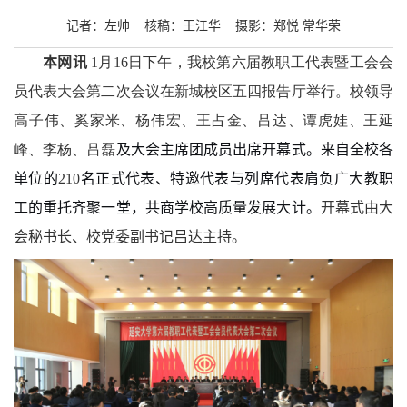
记者：左帅
核稿：王江华
摄影：郑悦 常华荣
本网讯
1月
16
日下午，我校第六届教职工代表暨工会会
员代表大会第二次会议在新城校区五四报告厅举行。校领导
高子伟、奚家米、杨伟宏、王占金、吕达、谭虎娃、王延
峰、李杨、吕磊
及大会主席团成员出席开幕式。来自全校各
单位的
210
名正式代表、特邀代表与列席代表肩负广大教职
工的重托齐聚一堂，共商学校高质量发展大计。
开幕式由大
会秘书长、校党委副书记吕达主持。