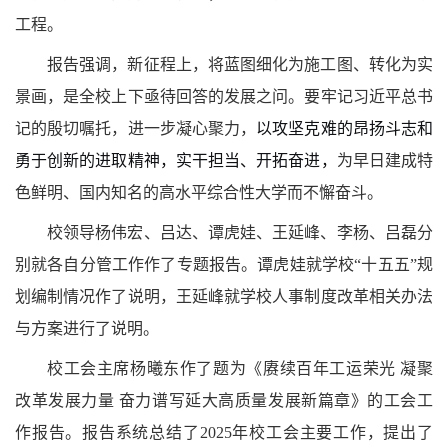
工程。
报告强调，新征程上，将蓝图细化为施工图、转化为实
景画，是全校上下亟待回答的发展之问。要牢记习近平总书
记的殷切嘱托，进一步凝心聚力，
以攻坚克难的昂扬斗志和
勇于创新的进取精神，实干担当、开拓奋进，
为早日建成特
色鲜明、国内知名的高水平综合性大学而不懈奋斗。
校领导杨伟宏、吕达、谭虎娃、王延峰、李杨、吕磊分
别就各自分管工作作了专题报告。谭虎娃就学校“十五五”规
划编制情况作了说明，王延峰就学校人事制度改革相关办法
与方案进行了说明。
校工会主席杨曦东作了题为《赓续百年工运荣光 凝聚
改革发展力量 奋力谱写延大高质量发展新篇章》的工会工
作报告。报告系统总结了
2025
年校工会主要工作，提出了