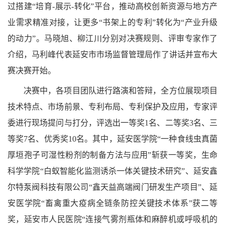
过搭建“培育
-
展示
-
转化”平台，推动高校创新资源与地方产
业需求精准对接，让更多“书架上的专利”转化为“产业升级
的动力”。马晓旭、柳江川分别对决赛规则、评审专家作了
介绍，马利峰代表延安市市场监督管理局作了讲话并宣布大
赛决赛开始。
决赛中，各项目团队进行路演和答辩，全方位展现项目
技术特点、市场前景、专利布局、专利保护及应用，专家评
委进行现场提问与打分，评选出一等奖
1
名、二等奖
3
名、三
等奖
7
名、优秀奖
10
名。其中，延安医学院“一种食线虫真菌
厚垣孢子可湿性粉剂的制备方法与应用”斩获一等奖，生命
科学学院“白蚁智能化监测诱杀一体关键技术研究”、延安鑫
尔特泵阀科技有限公司“鑫天益高端阀门研发生产项目”、延
安医学院“畜禽重大疫病全链条防控关键技术体系”获二等
奖，延安市人民医院“连接气雾剂瓶体和麻醉机或呼吸机的