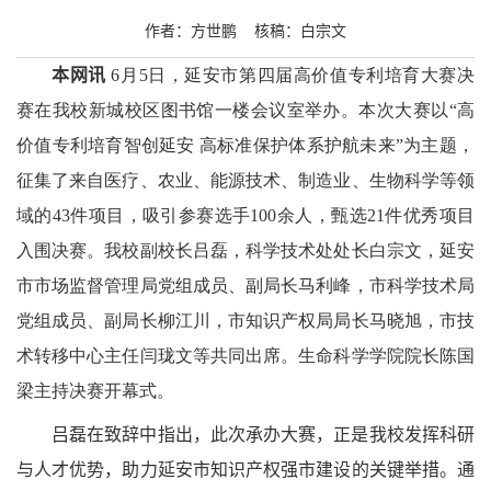
作者：方世鹏 核稿：白宗文
本网讯
6月
5
日，延安市第四届高价值专利培育大赛决
赛在我校新城校区图书馆一楼会议室举办。本次大赛以“高
价值专利培育智创延安 高标准保护体系护航未来”为主题，
征集了来自医疗、农业、能源技术、制造业、生物科学等领
域的
43
件项目，吸引参赛选手
100
余人，甄选
21
件优秀项目
入围决赛。我校副校长吕磊，科学技术处处长白宗文，延安
市市场监督管理局党组成员、副局长马利峰，市科学技术局
党组成员、副局长柳江川，市知识产权局局长马晓旭，市技
术转移中心主任闫珑文等共同出席。生命科学学院院长陈国
梁主持决赛开幕式。
吕磊在致辞中指出，此次承办大赛，正是我校发挥科研
与人才优势，助力延安市知识产权强市建设的关键举措。通