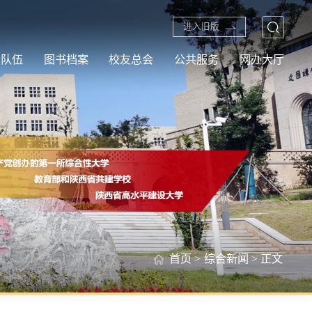
进入旧版
资队伍
图书档案
校友总会
公共服务
网办大厅
首页
>
综合新闻
> 正文