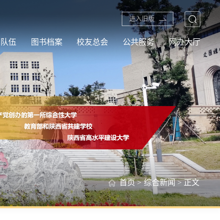
进入旧版
资队伍
图书档案
校友总会
公共服务
网办大厅
首页
>
综合新闻
> 正文