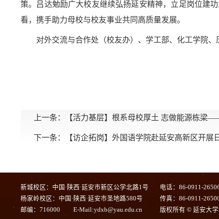
策。吕达勉励广大校友继续弘扬延安精神，立足岗位建功
看，携手助力母校与校友事业共同高质量发展。
对外交流与合作处（校友办）、学工部、化工学院、
上一条：
【活力基层】根系母校厚土 志做能源栋梁—
下一条：
【访企拓岗】外国语学院赴延安高新区开展
新城校区：中国·陕西·延安市新区公学北路1号
电话：86-0911-2650
杨家岭校区：中国·陕西·延安市圣地路580号
传真：86-0911-2650
邮编：716000
E-Mail:ydxb@yau.edu.cn
版权所有 © 延安大学 陕