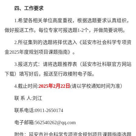
四、工作要求
1.希望各相关单位高度重视，根据选题要求认真组织，
做好报送工作。每位专家可报选题1-2个，并做简要说明。
2.所征集到的选题将择优选入《延安市社会科学专项资
金2025年度规划项目课题指南》。
3.报送方式：请将选题推荐表（延安市社科联官方网站
下载）填写好后，报送
至行政楼
附电子版。
4.截止时间:
2025年2月
22
日
(请以学校通知时间为准）
联
系
人
:
刘江
联系电话
:0911-
2650174
电子邮箱
:
562540262@qq
.com
附件：延安市社会科学专项资金规划项目课题指南选题