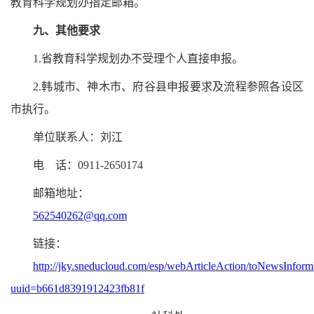
教育科学规划办指定邮箱。
九、其他要求
1.省教育科学规划办不受理个人直接申报。
2.韩城市、神木市、府谷县申报要求及流程参照各设区
市执行。
单位联系人
：
刘江
电
话：
0911-2650174
邮箱地址：
562540262@qq.com
链接：
http://jky.sneducloud.com/esp/webArticleAction/toNewsInform
uuid=b661d8391912423fb81f