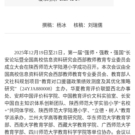
撰稿
：
杨冰
核稿
：
刘瑞儒
2025年12月19日至21日，第一届“强师・强教・强国”长
安论坛暨全国高校信息资料研究会西部教师教育专业委员会
成立大会在陕西师范大学陆港小学成功召开。本次会议由全
国高校信息资料研究会西部教师教育专业委员会、教育部人
文社科规划项目“教育对口援疆政策绩效测度及其优化策略
研究”（24YJA880008）主办，华夏教育评价联盟西北办事
处、安邦中国评价科学院、中国教育评价文科实验室、长安
中国自主知识体系创新团队、陕西师范大学实验小学“名校
+”共同体学校、陕西师范大学陆港小学、“立德・树人”教育
学派承办，兰州大学高等教育研究院、华东师范大学教育学
部、西南大学教育学部、西藏大学教育学院、广西师范大学
教育学部、四川师范大学教育科学学院等单位协办。会议以