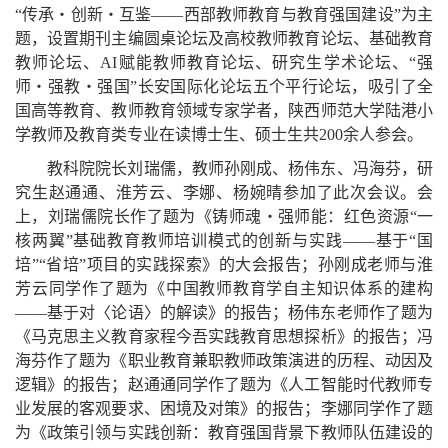
“传承・创新・互鉴——西部教师教育与教育强国建设”为主
题，设置期刊主编圆桌论坛及高校教师教育论坛、基础教育
教师论坛、AI赋能教师教育论坛、研究生学术论坛、“强
师・强教・强国”长安国际化论坛五个平行论坛，吸引了全
国高等教育、教师教育领域专家学者，陕西师范大学陆港小
学教师及教育类专业在读博士生、硕士生共200余人参会。
教科院院长刘瑞儒，教师孙刚成、杨伟东、冯海芬，研
究生赵通通、淮芳云、李娜、杨婉晴参加了此次会议。会
上，刘瑞儒院长作了题为《铸师魂・强师能：红色资源“一
核两翼”基础教育教师培训模式的创新与实践——基于“国
培”“省培”项目的实践探索》的大会报告；孙刚成老师与淮
芳云同学作了题为《中国教师教育学自主知识体系的建构
——基于对〈论语〉的解读》的报告；杨伟东老师作了题为
《马克思主义教育家程今吾实践教育思想探析》的报告；冯
海芬作了题为《职业教育兼职教师政策演进的历程、动因及
逻辑》的报告；赵通通同学作了题为《人工智能时代教师专
业发展的客观要求、困境及对策》的报告；李娜同学作了题
为《政策引领与实践创新：教育强国背景下教师队伍建设的