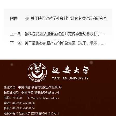
关于陕西省哲学社会科学研究专项省政府研究室2025年
附件
上一条：
教科院受邀参加全国红色师范传承暨纪念陕甘宁边区第二师范成立85周年学术研讨会
下一条：
关于征集秦创原产业创新聚集区（光子、氢能、智能网联、新材料、富硒、中医药）“四链”融合项目的通知
新城校区：中国·陕西·延安市新区公学北路1号
杨家岭校区：中国·陕西·延安市圣地路580号
邮编：716000
E-Mail:ydxb@yau.edu.cn
电话：86-0911-2650666
传真：86-0911-2650004
版权所有 © 延安大学 陕ICP备05011013号-1