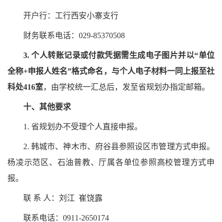
开户行：工行西安小寨支行
财务联系电话：029-85370508
3.
个人转账记录或付款凭据需生成电子图片并以“单位
全称+申报人姓名”格式命名，与个人电子材料一同上报
至社
科处416室
，由学
校统一汇总后，发至省规划办指定邮箱。
十
、
其他要求
1.
省规划办不受理个人直接申报。
2.
韩城市、神木市、府谷县参照设区市管理方式申报。
杨凌示范区、石油普教、厅属各单位参照高校管理方式申
报。
联
系
人：刘江
崔饶露
联系电话：0911-2650174