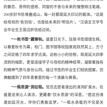
的眷恋、恩师的感恩、同窗的不舍与未来的憧憬倾注笔端，
200余封书信堆叠成山，每一封都是延大印记的载体。“这是
给母校的‘告别信’，也是给未来的‘明信片’。”汉语言文学专
业毕业生王苗边折信纸边说。
“一枚书签”藏春秋。
盛夏日光下，珐琅书签熠熠生辉。
以春夏秋冬为幕，校门、图书馆等校园景观跃然其上，方寸
之间定格了四年求学点滴。这枚小小的信物，既是延大四季
流转的缩影，更是连接学子与母校的精神纽带，凝聚着独有
的精神气质与身份认同。接过书签的毕业生们轻抚图案，仿
佛触摸到了四年青春里的每一个清晨与黄昏。
“一瓶思源”润征程。
党员志愿者递出的清冽矿泉水，在
盛夏送来沁人清凉，更藏着“饮水思源”的深意。“愿这份清
澈如延河水，伴你们勇敢追梦。”一瓶水承载的不仅是关