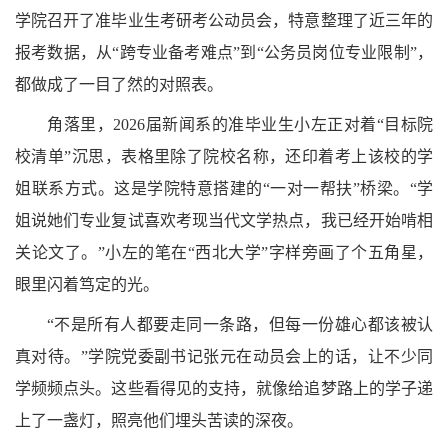
学院召开了准毕业生考研考公动员会，特意整理了近三年的
报考数据，从“跨专业备考难点”到“公务员岗位专业限制”，
都做成了一目了然的对照表。
角落里，2026届新闻系的准毕业生小左正对着“目标院
校清单”沉思，表格里除了院校名称，还印着考上该校的学
姐联系方式。这是学院特意搭建的“一对一帮扶”桥梁。“学
姐说她们专业复试喜欢考现当代文学热点，我已经开始啃相
关论文了。”小左的笔在“西北大学”字样旁画了个五角星，
眼里闪着笃定的光。
“不是所有人都要走同一条路，但每一份雄心都该被认
真对待。”学院党委副书记张元在动员会上的话，让不少同
学频频点头。这些看得见的支持，就像给追梦路上的学子递
上了一盏灯，照亮他们埋头苦读的深夜。