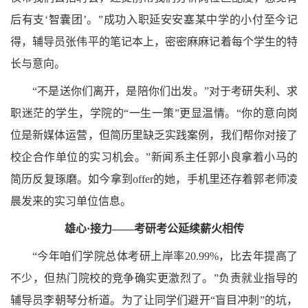
后有支‘智囊团’。”成功入职延安安塞某中学的小付至今记
得，辅导员张
伟平的笔记本上，密密麻麻记着每个学生的特
长与意向。
“不是送你们离开，是陪你们出发。”对于考研失利、求
职迷茫的学生，学院的“一生一策”更显温情。“你的意向岗
位是新媒体运营，但简历里缺乏实践案例，我们帮你对接了
校企合作单位的实习机会。”新闻系主任郭小良拿着小马的
简历反复琢磨。如今拿到offer的她，手机里还存着郭老师凌
晨发来的实习单位信息。
雄心·接力——考研考公延续薪火相传
“今年咱们学院总体考研上岸率20.99%，比去年提高了
不少，但热门院校的竞争确实更激烈了。”负责就业指导的
辅导员李朝琴
分析道。为了让同学们避开“盲目冲刺”的坑，