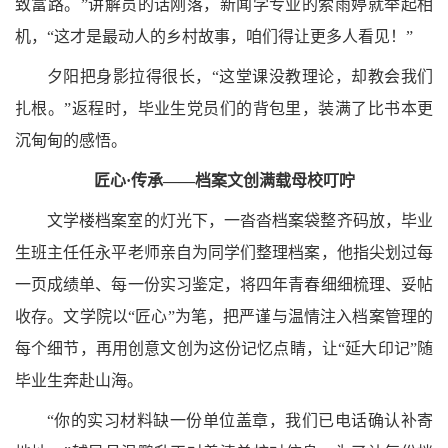
致富路。”讲解员的话刚落，新闻学专业的索雨婷就举起相
机，“这才是最动人的乡村故事，咱们得让更多人看见！”
夕阳把身影拉得很长，“这堂课没教理论，却教会我们
扎根。”返程时，毕业生党员们的背包里，装满了比书本更
沉甸甸的感悟。
匠心·传承——档案文创满载母校叮咛
文学楼档案室的灯光下，一沓沓档案袋整齐码放，毕业
生班主任任永平老师亲自为同学们整理档案，他
指尖划过每
一页成绩单、每一份实习鉴定，将四年青春细细梳理、妥帖
收存。文学院以“匠心”为笔，把严谨与温情注入档案管理的
每个细节，再用创意文创为这份记忆点睛，让“延大印记”随
毕业生奔赴山海。
“你
的实习材料缺一份单位盖章，我们已电话确认补寄