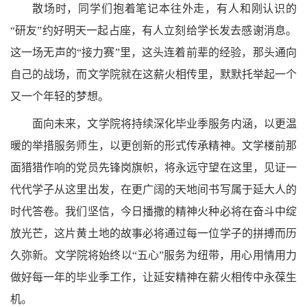
散场时，同学们抱着笔记本往外走，有人和刚认识的
“研友”约好明天一起占座，有人立刻给学长发去感谢消息。
这一场无声的“接力赛”里，这头连着前辈的经验，那头通向
自己的战场，而文学院就在这薪火相传里，默默托举起一个
又一个年轻的梦想。
面向未来，文学院
将持续深化毕业季服务内涵，以更温
暖的举措服务师生，以更创新的形式传承精神。文学楼前那
面猎猎作响的党员先锋岗旗帜，将永远守望在这里，见证一
代代学子从这里出发，在更广阔的天地间书写属于延大人的
时代答卷。我们坚信，今日播撒的精神火种必将在奋斗中绽
放光芒，这片黄土地的故事必将通过每一位学子的拼搏而历
久弥新。文学院将始终以“五心”服务为纽带，用心用情用力
做好每一年的毕业季工作，让延安精神在薪火相传中永葆生
机。