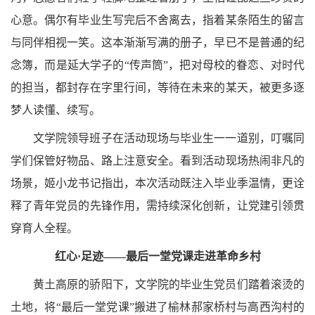
心意。偶尔有毕业生写完后不舍离去，指着某条陌生的留言
与同伴相视一笑。这本渐渐写满的册子，早已不是普通的纪
念簿，而是延大学子的“传声筒”，把对母校的眷恋、对时代
的担当，都封存在字里行间，等待在未来的某天，被更多逐
梦人读懂、续写。
文学院领导班子在活动现场与毕业生一一道别，叮嘱同
学们保管好物品、路上注意安全。看到活动现场热闹非凡的
场景，姬小龙书记指出，本次活动既注入毕业季温情，更诠
释了青年党员的先锋作用，需持续深化创新，让党建引领贯
穿育人全程。
红心·足迹——最后一堂党课走进革命乡村
黄土高原的骄阳下，文学院的毕业生党员们踏着滚烫的
土地，将“最后一堂党课”搬进了榆林郝家桥村与高西沟村的