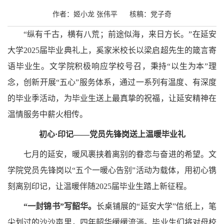
作者：姬小龙
张伟平 核稿：党子奇
“纵有千古，横有八荒；前途似海，来日方长。”在延安
大学2025届毕业典礼上，奚家米校长以梁启超先生的箴言寄
语毕业生。文学院积极响应学校号召，秉持“以生为本”理
念，创新开展“五心”服务体系，通过一系列有温度、有深度
的毕业季活动，为毕业生送上最真挚的祝福，让延安精神在
温情服务中薪火相传。
初心·印记——党员先锋岗送上温暖毕业礼
七月的延安，暖风裹挟着离别的眷恋与奋进的希望。文
学院党员先锋岗以“五个一暖心告别”活动为载体，用初心镌
刻离别印记，让温暖伴随2025届毕业生踏上新征程。
“一封锦书”写韶华。
长桌铺展的“延安大学”信纸上，笔
尖划过的沙沙声里，四年韶华缓缓流淌。毕业生们将对母校