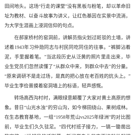
田间地头。这场“行走的课堂”没有黑板与粉笔，却以革命旧
址为教材、以奋斗故事为讲义，让红色基因在实景中流淌，
为大学生涯画上浸润信仰的句点。
在郝家桥村的窑洞前，讲解员指尖划过斑驳的土墙，讲
述着1943年习仲勋同志与村民同吃同住的往事。“裤脚沾着
泥，手里握着笔。”当这段历史从泛黄的照片里走出来，毕
业生党员们忽然读懂了“从群众中来，到群众中去”
的分量
。
“原来调研不是走过场，是真的把心放在老百姓的炕头上。”
毕业生李俭普摸着窑洞墙上的标语，轻声感慨。
转场高西沟村时，满眼绿意颠覆了大家对黄土高原的想
象。昔日“山光水浊”的穷山沟，如今梯田绕山、果树成林。
在生态教育基地，一组“1958年荒山vs2025年绿洲”的对比图
前，毕业生们久久驻足。“四代村班子接力，一镐一锄凿出