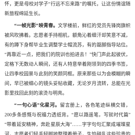
怀，更是母校对学子“行远不忘来路”的嘱托，让这份情谊随
新旅程绵延生长。
“一帧光影”映青春。
文学楼前，鲜红的党员先锋岗旗帜
被风吹拂着。志愿者手持相机，额角沁着细汗却笑意不减，
有的蹲下身帮毕业生调整学士帽流苏，有的踮脚指导站位。
“再靠近一点，把我们的院训也拍进去！”快门声此起彼伏，
定格下无数动人瞬间，还有人特意举着刚领到的四季书签，
让四季校园景与此刻的笑颜同框。原来那些以为会模糊的瞬
间，早已被细心的镜头妥帖收藏，无论岁月流转，总能在光
影里找回此刻的滚烫与明亮。
“一句心语”化星河。
留言册上，各色笔迹纵横交错，
200多条感慨与祝福力透纸背。“愿以路遥笔，写就时代篇”
“带着延安精神，奔赴星辰大海”……字字句句汇聚成璀璨星
河，志愿者们轻手轻脚地整理着册子，生怕碰乱这些珍贵的