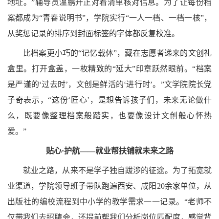
地址。”
辅导员温鹏升
正对着清单核对信息。为了让每份档
案都成为“青春说明书”，学院实行“一人一档、一档一核”，
从奖惩记录的排序到封面标签的字体都反复校准。
比档案更小巧的“记忆载体”，藏在志愿者递来的文创礼
盒里。打开盒盖，一枚精致的“延大”印章跃然眼前。“档案
是严谨的‘过去时’，文创是鲜活的‘进行时’。”文学院院长党
子奇表示，“这份‘匠心’，是想告诉孩子们，未来无论做什
么，既要像整理档案般踏实，也要像设计文创般心怀热
爱。”
贴心·护航——就业帮扶铺就未来之路
就业之路，从来不是学子独自跋涉的征途。为了拓宽就
业渠道，学院领导班子带队跑遍西安、咸阳20余
家单位，从
出版社的编校流程到中小学的教学需求一一记录。“老师不
仅带我们去招聘会，还提前帮我们分析岗位匹配度，感觉背