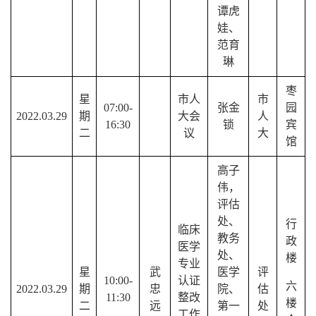
谭虎
娃、
范育
琳
枣
星
市人
市
07:00-
张金
园
2022.03.29
期
大会
人
16:30
锁
宾
二
议
大
馆
高子
伟，
评估
处、
行
临床
教务
政
医学
处、
楼
专业
星
武
医学
评
10:00-
认证
六
2022.03.29
期
忠
院、
估
11:30
整改
楼
二
远
第一
处
工作