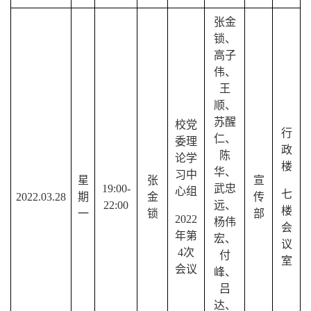
张金
锁、
高子
伟、
王
顺、
苏醒
校党
行
仁、
委理
政
陈
论学
楼
华、
习中
星
张
宣
19:00-
武忠
心组
七
2022.03.28
期
金
传
22:00
远、
楼
一
锁
部
2022
杨伟
会
年第
宏、
议
4
次
付
室
会议
峰、
吕
达、