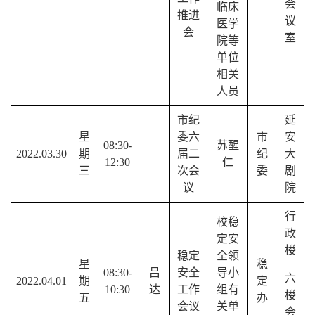
会
临床
推进
议
医学
会
室
院等
单位
相关
人员
市纪
延
星
委六
市
安
08:30-
苏醒
2022.03.30
期
届二
纪
大
12:30
仁
三
次会
委
剧
议
院
行
校稳
政
定安
楼
稳定
全领
星
稳
08:30-
吕
安全
导小
六
2022.04.01
期
定
10:30
达
工作
组有
楼
五
办
会议
关单
会