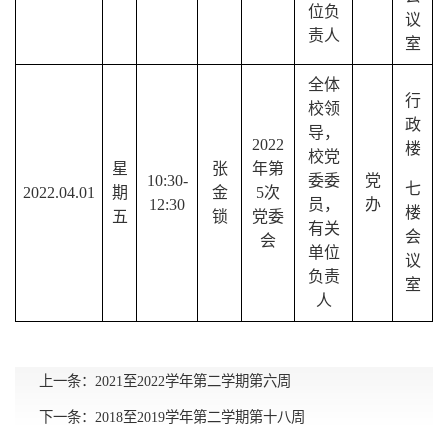
位负
议
责人
室
全体
行
校领
政
导，
2022
楼
校党
星
张
年第
10:30-
委委
党
七
2022.04.01
期
金
5
次
12:30
员，
办
楼
五
锁
党委
有关
会
会
单位
议
负责
室
人
上一条：
2021至2022学年第二学期第六周
下一条：
2018至2019学年第二学期第十八周