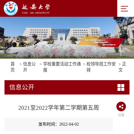
首
>
信息公
>
学校重要活动工作通
>
校领导周工作安
> 正
页
开
报
排
文
信息公开
2021至2022学年第二学期第五周
分享
发布时间：2022-04-02