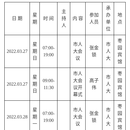
承
主
星
参加
办
地
日
期
时
间
持
内
容
期
人员
单
点
人
位
枣
星
市人
市
07:00-
张金
园
2022.03.27
期
大会
人
19:00
锁
宾
日
议
大
馆
市人
枣
星
市
09:00-
大会
高子
园
2022.03.27
期
人
11:30
议开
伟
宾
日
大
幕式
馆
枣
星
市人
市
07:00-
张金
园
2022.03.28
期
大会
人
19:00
锁
宾
一
议
大
馆