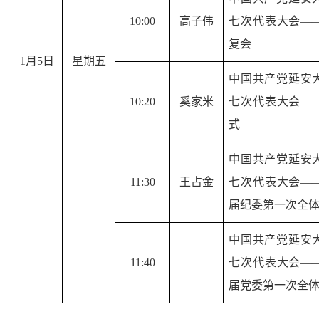
10
:00
高子伟
七次代表大会
—
复会
1
月
5
日
星期五
中国共产党延安
10
:
2
0
奚家米
七次代表大会
—
式
中国共产党延安
11
:
3
0
王占金
七次代表大会
—
届纪委第一次全
中国共产党延安
11
:
4
0
七次代表大会
—
届党委第一次全