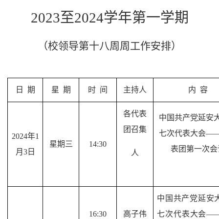
2023至2024学年第一学期
（校领导
第十八
周
周
工作安排）
日
期
星
期
时
间
主持人
内
容
各代表
中国共产党延安
团召集
七次代表大会
—
2024
年
1
星期
三
14:30
表团第一次会
月
3
日
人
中国共产党延安
16:30
高子伟
七次代表大会
—