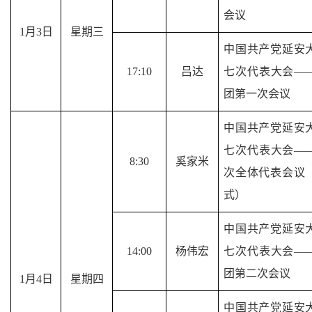
会议
1
月
3
日
星期
三
中国共产党延安
17
:
1
0
吕达
七次代表大会
—
团第一次会议
中国共产党延安
七次代表大会
—
8
:
3
0
奚家米
次全体代表会议
式）
中国共产党延安
14
:00
杨伟宏
七次代表大会
—
团第二次会议
1
月
4
日
星期
四
中国共产党延安