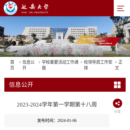
首
>
信息公
>
学校重要活动工作通
>
校领导周工作安
> 正
页
开
报
排
文
信息公开
2023-2024学年第一学期第十八周
分享
发布时间：2024-01-06