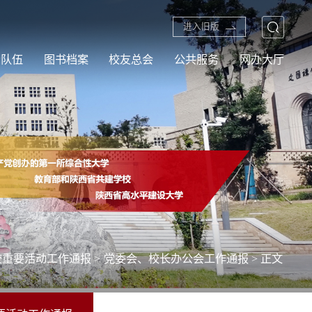
进入旧版
资队伍
图书档案
校友总会
公共服务
网办大厅
校重要活动工作通报
>
党委会、校长办公会工作通报
> 正文