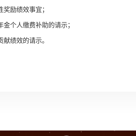
次性奖励绩效事宜
；
业年金个人缴费补助的请示
；
研贡献绩效的请示
。