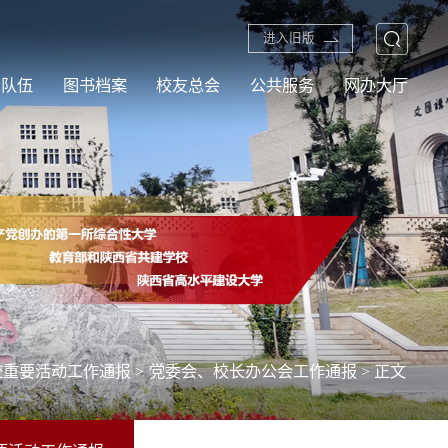
进入旧版
资队伍
图书档案
校友总会
公共服务
网办大厅
校重要活动工作通报
>
党委会、校长办公会工作通报
> 正文