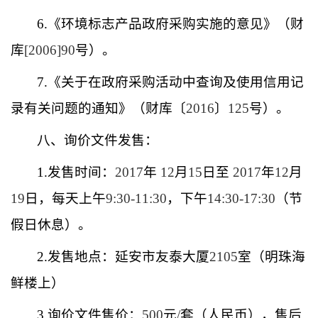
6.
《环境标志产品政府采购实施的意见》（财
库
[2006]90
号）。
7.
《关于在政府采购活动中查询及使用信用记
录有关问题的通知》（财库〔
2016
〕
125
号）。
八、询价文件发售：
1.
发售时间：
2017
年
12
月
15
日至
2017
年
12
月
19
日，每天上午
9:30-11:30
，下午
14:30-17:30
（节
假日休息）。
2.
发售地点：延安市友泰大厦
2105
室（明珠海
鲜楼上）
3.
询价文件售价：
500
元
/
套（人民币），售后