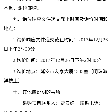
不退，谢绝邮购。
九、询价响应文件递交截止时间及询价时间和
地点：
1.
询价响应文件递交截止时间：
2017
年
12
月
26
日下午
2
时
30
分
2.
询价时间：
2017
年
12
月
26
日下午
2
时
30
分
3.
询价地点：延安市友泰大厦
1505
室（明珠海
鲜楼上）
十、其他应说明的事项
采购项目联系人：贾云婷
联系电话：