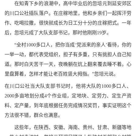
在知青下乡的浪潮中，高中毕业后的忽培元到延安郊区
的川口公社插队落户。在庄稼地里，他和乡亲们一起挥汗劳
作、吃喝拉撒，很快就成长为日工分十分的庄稼把式。一年
后，忽培元成了大队支部书记，那时他刚刚
19岁。
“全村1000多口人，把你当成‘党派来的亲人’看待，你的
一举一动，都代表党组织，担子有多重，只有挑担人自己知
道。那时白天苦干一天，夜晚躺在炕上翻来覆去睡不着。心
里盘算着，怎样才能让老百姓竖大拇指。”忽培元说。
在川口公社当大队支部书记时，他将大队的
1000多口人、
2000多亩地划分成4个作业组，定地块、定劳力、定生产资
料、定产量，到年底根据任务完成情况奖罚，事实证明这个
方法很不错，群众也满意。
这些年，在陕西、安徽、海南、贵州、甘肃、新疆等地