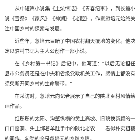
从中短篇小说集《土炕情话》《青春纪事》，到长篇小
说《雪祭》《家风》《神湖》《老腔》，作家忽培元始终关
注中国乡村的探索与发展。
近些年，忽培元目睹了中国农村翻天覆地的变化。他决
定以驻村书记为主人公创作一部小说。
在《乡村第一书记》后记中，他写道：
“以后无论担任
县市公务员还是在中央和省级党政机关工作，感情上都没有
须臾断开同乡村的生命脐带。”
在采访时，忽培元向记者展示了自己的陕北乡村风情绘
画作品。
红彤彤的太阳、沟壑纵横的黄土高坡、旧貌换新颜的一
口口窑洞、头上绑着羊肚手巾的陕北老农
……看似朴实粗粝
的画作，勾勒的全是忽培元的乡愁乡情。