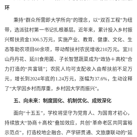
环
秉持“群众所需即大学所向”的理念，以“双百工程”为纽
带，选派驻村第一书记扎根基层。近年来，累计投入乡村振
兴帮扶资金1306.5万元，实施产业、教育、健康、文化、生
态等助农项目60余项，带动帮扶村农民增收210万元。宜川
山丹丹花、延川食用菌、子长智慧蔬菜成为“政协＋高校”合
力打造的“共富链”；农民人均可支配收入由帮扶前不足万
元，增长到2024年底的1.24万元，涨幅为37.6%，生动诠释
了“大学因乡村而厚重，乡村因大学而振兴”。
五、向未来：制度固化、机制优化、成效深化
面向“十五五”，学校将坚守为党育人、为国育才初心，
持续放大“协商＋高校”叠加效应，共创“革命老区共同富裕
示范点”，打造校地企融合、产学研贯通、文旅康联动的“延