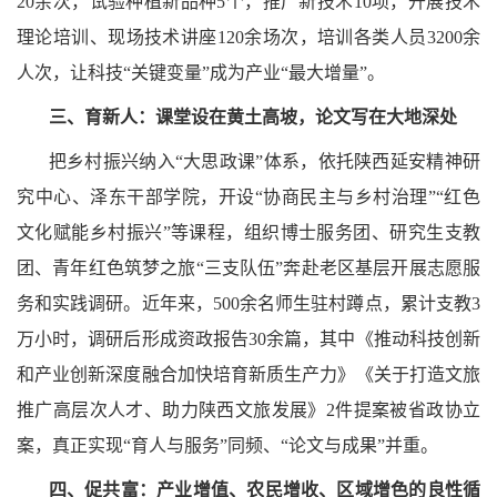
20余次，试验种植新品种5个，推广新技术10项，开展技术
理论培训、现场技术讲座120余场次，培训各类人员3200余
人次，让科技“关键变量”成为产业“最大增量”。
三、育新人：课堂设在黄土高坡，论文写在大地深处
把乡村振兴纳入“大思政课”体系，依托陕西延安精神研
究中心、泽东干部学院，开设“协商民主与乡村治理”“红色
文化赋能乡村振兴”等课程，组织博士服务团、研究生支教
团、青年红色筑梦之旅“三支队伍”奔赴老区基层开展志愿服
务和实践调研。近年来，500余名师生驻村蹲点，累计支教3
万小时，调研后形成资政报告30余篇，其中《推动科技创新
和产业创新深度融合加快培育新质生产力》《关于打造文旅
推广高层次人才、助力陕西文旅发展》2件提案被省政协立
案，真正实现“育人与服务”同频、“论文与成果”并重。
四、促共富：产业增值、农民增收、区域增色的良性循