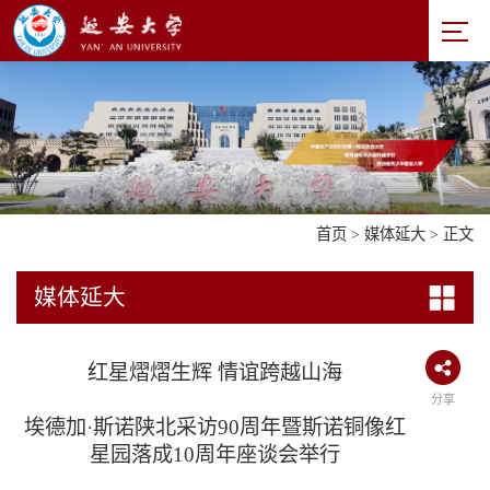
首页
>
媒体延大
> 正文
媒体延大
红星熠熠生辉 情谊跨越山海
分享
埃德加·斯诺陕北采访90周年暨斯诺铜像红
星园落成10周年座谈会举行