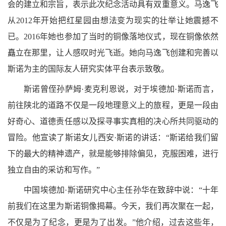
会的建立和宗旨，表示此次纪念活动具有双重意义。马逸飞
从
2012
年开始把红星园由想法变为现实的壮举让她震撼不
已。
2016
年她也参加了当时的铜像落地仪式，现在铜像依然
矗立在那里，让人感叹时光飞逝。她向马逸飞创建和完善以
斯诺为主的国际友人研究实体平台表示致敬。
斯诺曾侄孙萨姆·麦克利恩说，对于埃德加·斯诺而言，
前往陕北的道路不仅是一段地理意义上的旅程，更是一段由
好奇心、道德责任感以及探寻事实真相的决心所共同驱动的
冒险。他宣读了斯诺女儿西安·斯诺的讲话：“斯诺给我们留
下的最大的精神遗产，就是能够排除偏见，克服困难，进行
独立自由的采访和写作。”
中国埃德加·斯诺研究中心主任孙华在致辞中说：“十年
前我们在这里为斯诺铜像揭幕。今天，我们再次聚在一起，
不仅是为了纪念，更是为了出发。”他介绍，过去这些年，