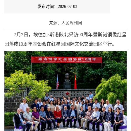
发布时间：2026-07-03
来源：人民周刊网
7
月
2
日，埃德加
·
斯诺陕北采访
90
周年暨斯诺铜像红星
园落成
10
周年座谈会在红星园国际文化交流园区举行。