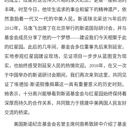
的成立，既是对这位伟大人物的永久纪念，更是一座鲜活的
丰碑。时至今日，他毕生追求的事业和留下的精神遗产，依
然激励着一代又一代的中美人民。斯诺陕北采访
76
年后的
2012
年，马逸飞出席了在北京举行的斯诺国际研讨会，并与
基金会成员分享了他的一个梦想
——
建设我们今天相聚于此
的红星园。此后的几年间，基金会多位董事先后来到延安，
实地参观红星园建设现场，见证项目一步步从蓝图变为现
实，也始终感受到延安人民的热情欢迎。
2016
年，在又一次
于中国举办的斯诺研讨会期间，我们再次来到这里，共同见
证了埃德加·斯诺铜像揭幕这一具有重要意义的历史时刻。
她表示，十分高兴能够看到斯诺基金会与红星园始终保持着
深厚而持久的合作关系，共同致力于搭建中美两国人民友好
交流的桥梁。
美国斯诺纪念基金会名誉主席何南希致辞中介绍了基金