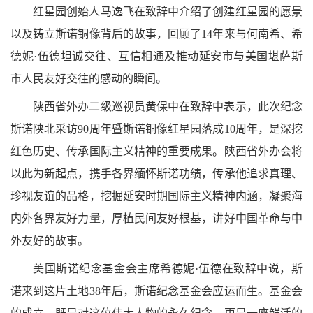
红星园创始人马逸飞在致辞中介绍了创建红星园的愿景
以及铸立斯诺铜像背后的故事，回顾了
14
年来与何南希、希
德妮
·
伍德坦诚交往、互信相通及推动延安市与美国堪萨斯
市人民友好交往的感动的瞬间。
陕西省外办二级巡视员黄保中在致辞中表示，此次纪念
斯诺陕北采访
90
周年暨斯诺铜像红星园落成
10
周年，是深挖
红色历史、传承国际主义精神的重要成果。陕西省外办会将
以此为新起点，携手各界缅怀斯诺功绩，传承他追求真理、
珍视友谊的品格，挖掘延安时期国际主义精神内涵，凝聚海
内外各界友好力量，厚植民间友好根基，讲好中国革命与中
外友好的故事。
美国斯诺纪念基金会主席希德妮·伍德在致辞中说，斯
诺来到这片土地
38
年后，斯诺纪念基金会应运而生。基金会