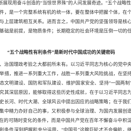
断展现用奋斗创造的
“当惊世界殊”的人间发展奇迹。“五个战略
件，是一个完整系统有机的统一体，要在整体中把握个体，在
与上层建筑相互关系。进而言之，中国共产党的坚强领导是核
基础是前提，是物质条件；长期稳定的社会环境是压倒一切的
“五个战略性有利条件”是新时代中国成功的关键密码
、治国理政考验之大都前所未有。以习近平同志为核心的党中
举措，推进一系列重大工作，战胜一系列重大风险挑战，在坚
态文明建设、国防和军队建设、维护国家安全、坚持
“一国两
究其深层原因，能够取得这些历史性成就，在于以习近平同志
史长河、时代大潮、全球风云中提出因应的战略策略；在于我
集中精力办好自己的事，又积极参与全球治理、为国内发展创
外在的可随时变化的条件，而是中国共产党在百年不懈奋斗中积
利条件深刻把握和充分运用，“中国号”这艘巨轮才不会偏航，