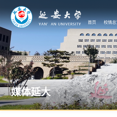
首页
校情总
媒体延大