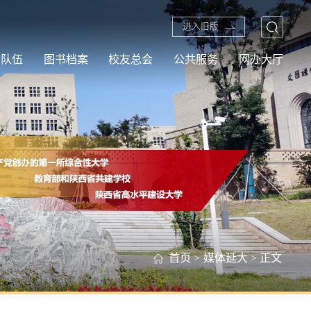
进入旧版
资队伍
图书档案
校友总会
公共服务
网办大厅
首页
>
媒体延大
> 正文