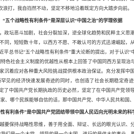
吹浪打，我自岿然不动，坚定不移地沿着既定方向大踏步向前。
“五个战略性有利条件”是深层认识“中国之治”的学理依据
，政坛恶斗加剧，社会分裂加深，逆全球化趋势和民粹主义思
不同，短短数十年，以西方不愿、不敢认可的方式迅速崛起，
近平总书记
“五个战略性有利条件”重大论断的提出，对于认识“
国特色社会主义制度的优越性从根本上回答了中国同西方呈现治
家沉着应对各种重大风险挑战提供根本政治保证。充分发挥中
所罕见的经济快速发展奇迹的同时，也创造了社会长期稳定奇迹
坚定了中国共产党长期执政的历史必然，坚定了在中国共产党领
国家、哪个民族能够自信的话，那中国共产党、中华人民共和国、
略性有利条件”是中国共产党团结带领中国人民迈向光明未来的科
越要保持战略性思维，善于用全面、辩证、长远的眼光认识、
“我们是一个大党，领导的是一个大国，进行的是伟大的事业，