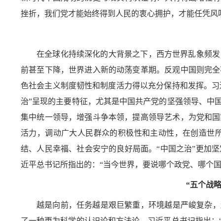
挫折，我们党才能始终得到人民的衷心拥护，才能任凭风
在全球化持续深化的大背景之下，西方世界乱象频发
前甚至下降，世界进入新的动荡变革期。反观中国则完全
色社会主义制度韧性和制度活力得以充分保持和发挥。习
治”呈现的主要特征，尤其是中国共产党的坚强领导、中
集中统一领导，增强斗争本领，提高领导艺术，为党和国
活力，调动广大人民群众的积极性和主动性，在创造世
结、人民幸福、社会安宁的良好局面。“中国之治”更加
近平总书记所指出的：“当今世界，要说哪个政党、哪个
“五个战
越是向前，任务越是艰巨繁重，环境越是严峻复杂，
了一种更为科学的认识论和方法论。习近平总书记指出：