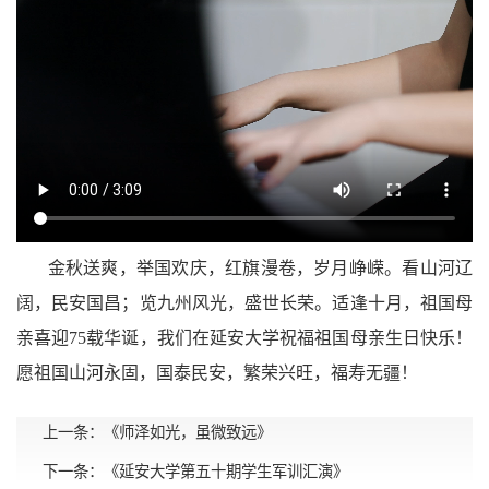
金秋送爽，举国欢庆，红旗漫卷，岁月峥嵘。看山河辽
阔，民安国昌；览九州风光，盛世长荣。适逢十月，祖国母
亲喜迎75载华诞，我们在延安大学祝福祖国母亲生日快乐！
愿祖国山河永固，国泰民安，繁荣兴旺，福寿无疆！
上一条：
《师泽如光，虽微致远》
下一条：
《延安大学第五十期学生军训汇演》