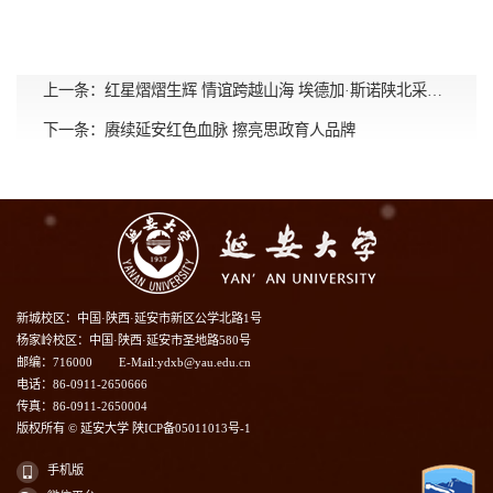
上一条：
红星熠熠生辉 情谊跨越山海 埃德加·斯诺陕北采访90周年暨斯诺铜像红星园落成10周年座谈会举行
下一条：
赓续延安红色血脉 擦亮思政育人品牌
新城校区：中国·陕西·延安市新区公学北路1号
杨家岭校区：中国·陕西·延安市圣地路580号
邮编：716000
E-Mail:ydxb@yau.edu.cn
电话：86-0911-2650666
传真：86-0911-2650004
版权所有 © 延安大学 陕ICP备05011013号-1
手机版