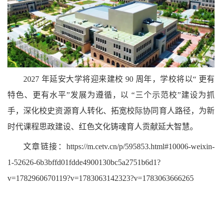
2027
年延安大学将迎来建校
90
周年，学校将以
“
更有
特色、更有水平
”
发展为遵循，以
“
三个示范校
”
建设为抓
手，深化校史资源育人转化、拓宽校际协同育人路径，为新
时代课程思政建设、红色文化铸魂育人贡献延大智慧。
文章链接：
https://m.cetv.cn/p/595853.html#10006-weixin-
1-52626-6b3bffd01fdde4900130bc5a2751b6d1?
v=1782960670119?v=1783063142323?v=1783063666265