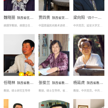
魏晓丽
贾四贵
梁向阳
陕西省优秀教师
陕西省突出贡献专家
“四个一批”专家
病理学教授，病理主任医师，临床检验诊断学硕士生导师
中国首届民间美术进修班先进班主任教师
中共党员；延安大学文学与新闻传播学院三级教授、硕士研究生导师
任晓林
张俊兰
杨延虎
陕西省教学名师
陕西省教学名师
陕西省教学名师
教授，硕士研究生导师
教授，硕士生导师，省级、校级教学名师
教授，中共党员，中共党史学科带头人