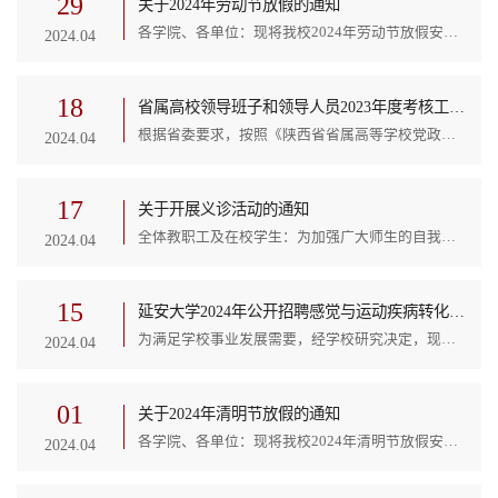
29
关于2024年劳动节放假的通知
各学院、各单位：现将我校2024年劳动节放假安排通知如下。一、放假时间5月1日至5日放假调休，共5天。4月28日（星期日）、5月11日（星期六）上班。二、有关事项原安排在5月2日（星期四）的课程调整到5月11日，原安排在5月3日（星期五）的课程调整到5月18日。 校长办公室 2024年4月29日
2024.04
18
省属高校领导班子和领导人员2023年度考核工作预告
根据省委要求，按照《陕西省省属高等学校党政领导班子和领导干部考核工作办法（试行）》和《陕西省属高等学校领导人员鼓励激励、容错纠错、能上能下实施办法》有关规定，决定对延安大学领导班子和领导人员开展2023年度考核。现将有关情况预告如下：一、考核对象延安大学党政领导班子和领导班子全体成员。二、考核时间2023年4月18日—4月19日三、考核内容1.省委组织部、省委教育工委、省教育厅下达的2023年度考核指标完成情况；2. 2022年度考核反馈问题的整改情况；...
2024.04
17
关于开展义诊活动的通知
全体教职工及在校学生：为加强广大师生的自我保健意识，提高防病能力，建立科学、文明、健康的生活方式，提高师生健康水平和生活质量为宗旨。后勤服务集团计生与校医院管理中心特邀延安大学附属医院专家在我校开展义诊活动。现将有关事项通知如下：一、义诊时间及地点时间：4月20日 9:00-12:00地点：延安大学原医学院家属区7号楼1单元102室时间：4月20日 14:00-17:00地点：新校区商业街校医务室正门前时间：4月21日 9:00-12:00地点：...
2024.04
15
延安大学2024年公开招聘感觉与运动疾病转化医学研究中心实验技术人员公告
为满足学校事业发展需要，经学校研究决定，现面向社会为感觉与运动疾病转化医学研究中心公开招聘实验技术人员1名，现将有关事宜公告如下。 一、招聘条件 1.具有中华人民共和国国籍，遵守宪法和法律，具有良好的品行。 2.学历要求：应聘人员须具有国民教育硕士研究生及以上学历（硕士及以上学位），学历学位应在2024年7月31日前取得，国（境）外取得的学历学位需取得教育部学历认证。本硕阶段至少一阶段为高水平大学。 3.专业要求：...
2024.04
01
关于2024年清明节放假的通知
各学院、各单位：现将我校2024年清明节放假安排相关事项通知如下。一、放假时间4月4日至6日放假调休，共3天。4月7日（星期日）上班。二、有关事项原安排在4月5日（星期五）的课程调整至4月7日（星期日），4月7日起教学单位执行夏季作息时间。 校长办公室 2024年4月1日
2024.04