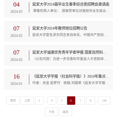
04
延安大学2024届毕业生春季综合类招聘会邀请函
尊敬的用人单位： 感谢贵单位对我校毕业生就业工作的大力支持！ 延安大学坐落在革命圣地延安，是由毛泽东同志亲自命名，中国共产党创办的第一所综合性大学，现为教育部与陕西省人民政府共建高校，陕西省高水平建设大学。现有18个一级学科硕士学位授权点，14个专业学位类别，59个本科专业。2024届预毕业人数为5505人，其中硕士研究生1323人，本科生4182人。 为深入推进2024届毕业生就业工作，搭建用人单位和毕业生对接平台，促进毕业生更加充分就业，...
2024.03
07
延安大学2024年教师岗位招聘公告
延安大学是毛泽东同志亲自命名、中国共产党创办的第一所综合性大学。现为陕西省人民政府与教育部共建大学、陕西省高水平建设大学，陕西省一本招生院校、优秀应届本科毕业生免试攻读硕士研究生资格推荐院校、“优师计划”地方专项培养院校。学校现有新城、杨家岭、萃园三个校区，占地面积2800余亩，建筑总面积达到了108万平方米。现有学生20000余人；教职工1600余人；学校设有16个二级学院、1个独立学院和1所直属附属医院、10所非直属附属医院；...
2024.02
07
延安大学诚邀优秀青年学者申报 国家自然科学基金优秀青年科学基金项目（海外）
（公告内容）为进一步完善科学基金人才资助体系，充分发挥科学基金引进和培养人才的功能，吸引海外优秀青年人才回国（来华）工作，国家自然科学基金委员会自2021年起，设立国家自然科学基金优秀青年科学基金项目（海外）。一、学校简介延安大学是毛泽东同志亲自命名、中国共产党创办的第一所综合性大学。现为陕西省人民政府与教育部共建大学、陕西省高水平建设大学，陕西省一本招生院校、优秀应届本科毕业生免试攻读硕士研究生资格推荐院校、...
2024.02
16
《延安大学学报（社会科学版）》2024年重点选题
作者：肖金 茹梦丹 核稿:刘国荣《延安大学学报（社会科学版）》创刊于1979年，是由陕西省教育厅主管、延安大学主办，国内外公开发行的综合性社会科学学术刊物，主要栏目有：延安学、中共党史、哲学、政治学、经济管理、文学与语言学、历史学、陕北历史文化研究、思想政治教育等。先后获评中国学术期刊编排规范执行优秀奖，全国高校优秀社科期刊，全国高校质量进步社科期刊，陕西省高校精品期刊，人大复印报刊资料重要转载来源期刊，...
2024.01
首页
上页
1
...
4
5
6
7
8
...
100
下页
尾页