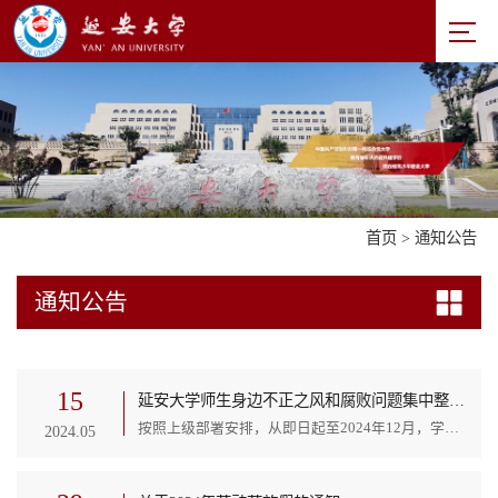
首页
>
通知公告
通知公告
15
延安大学师生身边不正之风和腐败问题集中整治公告
按照上级部署安排，从即日起至2024年12月，学校将深入开展师生身边不正之风和腐败问题集中整治工作，现将重点整治内容及监督举报方式公布如下：一、重点整治内容（一）着力纠治“校园餐”安全管理不规范等乱象；（二）着力纠治财务管理不规范、私设小金库、滥发津补贴等问题；（三）着力纠治后勤管理中暗箱操作、违规承包、以权谋私等问题；（四）严厉打击教育掮客，严禁“掐尖招生”,严肃查处提前组织招生、超计划招生、招高价生等违规违纪行为；...
2024.05