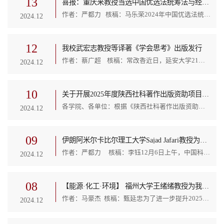
13
喜报：董庆来教授当选中国优选法统筹法与经济数学研究会工业工程分会副理事长
作者：严都力 核稿：马乐荣2024年中国优选法统筹法与经济数学研究会工业工程分会学术交流暨学会年会，于12月6日至8日在南京理工大学召开。我校董庆来教授应邀参会，并当选为中国优选法统筹法与经济数学研究会工业工程分会的副理事长。此次年会由中国优选法统筹法与经济数学研究会工业工程分会主办，南京理工大学经济管理学院和江苏省高端装备质量提升工程研究中心承办，会议主题为“新质生产力下的质量与可靠性创新”，来自全国126所高校的350余位专家学者、...
2024.12
12
我校武宏志教授等译著《学会思考》出版发行
作者：蔡广超 核稿：常改香近日，延安大学21世纪新逻辑研究院武宏志教授、张志敏教授、武晓蓓副教授翻译的《学会思考》正式出版发行。《学会思考》是创造性和批判性思维之父、著名人文学者文森特·赖安·拉吉罗（Vincent Ryan Ruggiero）教授最负盛名的代表作——The Art of Thinking：A Guide to Critical and Creative Thought（11th ed.）。原著自1984年首次出版以来，已经累计刊行11版（1984，1988，1991，1995，1997，2001，2004，...
2024.12
10
关于开展2025年度陕西社科著作出版资助项目申报工作的通知
各学院、各单位：根据《陕西社科著作出版资助管理办法（试行）》，现将2025年度陕西社科著作出版资助项目申报有关事宜通知如下：一、项目宗旨社科著作出版资助坚持以习近平新时代中国特色社会主义思想为指导，深入学习贯彻习近平文化思想，坚持马克思主义在意识形态领域的指导地位，坚持解放思想、实事求是，坚持为人民服务、为社会主义服务，支持、鼓励广大社科工作者积极创作社科精品力作，推出优秀成果、促进学术创新，为我省哲学社会科学事业繁荣发展作出贡献。...
2024.12
09
伊朗阿米尔卡比尔理工大学Sajad Jafari教授为数计学院师生作报告
作者：严都力 核稿：李钰12月6日上午，中国科技部国际杰青获得者、全球高被引科学家，伊朗阿米尔卡比尔理工大学的Sajad Jafari教授应邀来数计学院开展学术交流。本次报告由数计学院马乐荣院长主持，全体学术型研究生和教师参加了本次报告。Sajad Jafari教授的报告主要围绕“Chaotic Systems with Particular Characteristic”主题展开，深入探讨了非线性科学中的混沌现象。在动力系统领域，周期性、不动点和混沌等行为已成为数学研究的关键部分。...
2024.12
08
【能源·化工·环境】 福州大学王绪绪教授为我校化学与化工学院 辅导国科金申请
作者：马豪杰 核稿：甄延忠为了进一步提升2025年度国家自然科学基金项目的申报水平，12月6日下午，福州大学王绪绪教授应科技处、化学与化工学院邀请，在我校化工大楼1019会议室做了《国家自然科学基金申报书撰写要点》的报告。化学与化工学院、教科院等学院30余名教师参加了报告会，会议由化学与化工学院院长甄延忠教授主持。报告会上，王绪绪教授依托自己丰富的申报经验，向老师们介绍了国科金申请书的评审流程、定位以及撰写细节。...
2024.12