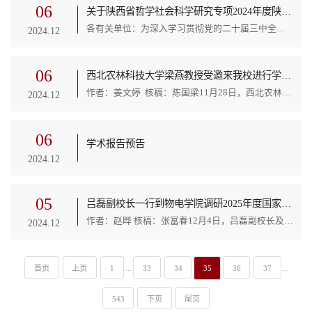
06
关于陕西省哲学社会科学研究专项2024年度陕西高校思想政治工作研究项目申报的通知
各有关单位：为深入学习贯彻党的二十届三中全会与全国教育大会精神，贯彻落实新时代学校思政课建设推进会精神，助力新时代陕西高校思想政治教育高质量发展，陕西省社会科学界联合会（以下简称“省社科联”）、陕西省高等学校思想政治教育研究会（以下简称“省高校政研会”）以及陕西省社会科学高端智库（陕西省高校网络舆情与思想动态研究中心），根据《陕西省哲学社会科学研究专项管理办法》和《陕西省哲学社会科学研究专项合作项目实施办法（...
2024.12
06
西北农林科技大学梁燕教授受邀来我校进行学术交流
作者：姜文婷 核稿：陈国梁11月28日，西北农林科技大学梁燕教授受我校科学技术处、生命科学学院和黄土高原资源植物研究与利用省市共建重点实验室的邀请，为我校师生做了题为“番茄分子育种技术创新与优质多抗新品种选育”的报告。报告会由生命科学学院院长陈国梁教授主持，生命科学学院40余名师生参加了此次报告会。梁燕教授提出病害、高温、干旱、土壤盐渍化等是番茄产业健康发展的主要因素，培育优质多抗新品种是番茄产业绿色发展急需解决的科学问题。...
2024.12
06
学术报告预告
2024.12
05
吕磊副校长一行到物电学院调研2025年度国家自然科学基金项目申报工作
作者：赵晔 核稿：张富春12月4日，吕磊副校长及科技处处长白宗文一行深入物电学院调研2025年度国家自然科学基金项目申报工作情况，物电学院党委书记常胜伟、院长张富春、科研秘书赵晔及全体博士参加。2025年国家自然科学基金申报已进入关键时期，为推进国家自然科学基金申报工作，物电学院围绕“抓重点、提质量、促交流、保目标”的工作思路，制定了工作计划。赵晔汇报了物电学院2025年国家自然科学基金项目申报的推进措施，对学院申报基金的师资现状进行了分析，...
2024.12
首页
上页
1
...
33
34
35
36
37
...
543
下页
尾页