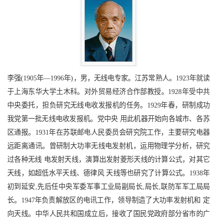
李强(1905年—1996年)，男，无线电专家。江苏常熟人。1923年就读
于上海东华大学土木科。对外贸易经济合作部教授。1928年受中共
中央委托，担负研究无线电收发报机的任务。1929年春，研制成功
我党第一批无线电收发报机。党中央 用此机器开始向各城市、各苏
区通报。1931年在苏联邮电人民委员会研究院工作，主要研究电器
远距离通讯。曾研制大功率无线电发射机，运用物理学分析，研究
过各种无线 电发射天线，演算出发射菱形天线的计算公式，对其它
天线，如超低水平天线、德律风 天线等也研究了计算公式。1938年
初到延安,先后任中央军委军事工业局副局长,局长,联防军军工局局
长。1947年负责解放区的电讯工作，领导制造了大功率发射机和 定
向天线。中华人民共和国成立后，接收了国民党政府部分省市的广