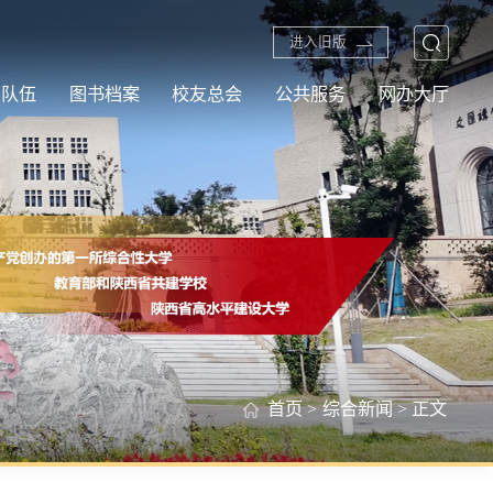
进入旧版
资队伍
图书档案
校友总会
公共服务
网办大厅
首页
>
综合新闻
> 正文