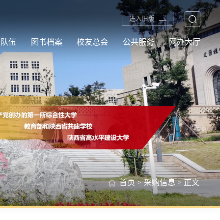
进入旧版
资队伍
图书档案
校友总会
公共服务
网办大厅
首页
>
采购信息
> 正文