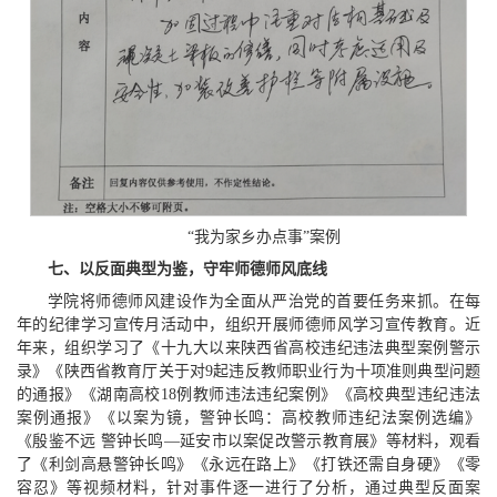
“我为家乡办点事”案例
七、以反面典型为鉴，守牢师德师风底线
学院将师德师风建设作为全面从严治党的首要任务来抓。在每
年的纪律学习宣传月活动中，组织开展师德师风学习宣传教育。近
年来，组织学习了《十九大以来陕西省高校违纪违法典型案例警示
录》《陕西省教育厅关于对9起违反教师职业行为十项准则典型问题
的通报》《湖南高校18例教师违法违纪案例》《高校典型违纪违法
案例通报》《以案为镜，警钟长鸣：高校教师违纪法案例选编》
《殷鉴不远 警钟长鸣—延安市以案促改警示教育展》等材料，观看
了《利剑高悬警钟长鸣》《永远在路上》《打铁还需自身硬》《零
容忍》等视频材料，针对事件逐一进行了分析，通过典型反面案