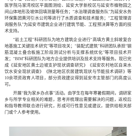
医学院马家湾校区平面图测绘、延安大学新校区与延安市植物园之
间山体地形及坡体回填测量等任务；“水治理调查服务队”为延安水务
环保集团黄河引水公司等进行了水质调查和技术服务；“工程管理咨
询服务队”为延安市建筑企业进行建筑节能、工程预决算等方面的技
术支持。
“岩土工程”科研团队为地方建筑企业进行“高填方黄土斜坡复合
地基施工关键技术研究”等项目攻关；“装配式建筑”科研团队承担“钢
筋混凝土叠合板施工阶段测试分析与支撑系统优化”等项目技术开
发；“BIM”科研团队为地方企业提供培训及技术支持等服务。现已完
成《延安地区黄土边坡支护现状调查研究》《延安农村地区自来水
饮水安全现状调查》《陕北地区农居建筑现状与节能技术调研》等
10余项资政育人项目，部分资政建议得到延安市主管部门的高度认
可。
开展“我为家乡办点事”活动。由学生在每年寒暑假期间，调研家
乡与所学专业相关的难题，思考并梳理出需要解决的问题，返校后
和指导教师联合进行研究，形成可行性意见或建议，提供给相关部
门或个人参考使用。