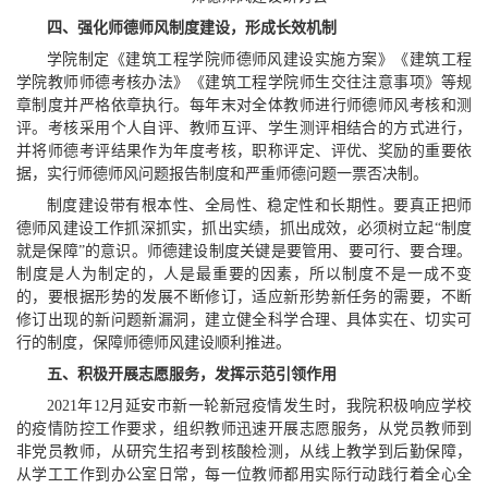
四、强化师德师风制度建设，形成长效机制
学院制定《建筑工程学院师德师风建设实施方案》《建筑工程
学院教师师德考核办法》《建筑工程学院师生交往注意事项》等规
章制度并严格依章执行。每年末对全体教师进行师德师风考核和测
评。考核采用个人自评、教师互评、学生测评相结合的方式进行，
并将师德考评结果作为年度考核，职称评定、评优、奖励的重要依
据，实行师德师风问题报告制度和严重师德问题一票否决制。
制度建设带有根本性、全局性、稳定性和长期性。要真正把师
德师风建设工作抓深抓实，抓出实绩，抓出成效，必须树立起“制度
就是保障”的意识。师德建设制度关键是要管用、要可行、要合理。
制度是人为制定的，人是最重要的因素，所以制度不是一成不变
的，要根据形势的发展不断修订，适应新形势新任务的需要，不断
修订出现的新问题新漏洞，建立健全科学合理、具体实在、切实可
行的制度，保障师德师风建设顺利推进。
五、积极开展志愿服务，发挥示范引领作用
2021年12月延安市新一轮新冠疫情发生时，我院积极响应学校
的疫情防控工作要求，组织教师迅速开展志愿服务，从党员教师到
非党员教师，从研究生招考到核酸检测，从线上教学到后勤保障，
从学工工作到办公室日常，每一位教师都用实际行动践行着全心全