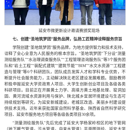
延安市微更新设计邀请赛颁奖现场
七、创建“圣地筑梦团”服务品牌，弘扬工匠精神诠释服务宗旨
学院创建“圣地筑梦团”服务品牌，为地方提供智力和技术支持，
诠释了全心全意为人民服务的根本宗旨。“圣地筑梦团”下分设“测量
测绘服务队”“水治理调查服务队”“工程管理咨询服务队”等3个服务团
队和“岩土工程”“装配式建筑”“建筑节能”“BIM”“水文水资源”“工程建
造与管理”等6个科研团队，团队成员发挥人才和学科专业优势，不
断提升社会服务能力，主动解决陕北老区建设发展难题。鼓励教师
积极申报延安大学资政育人项目、大学生创新创业项目及各级各类
科研项目。目前正在开展黄土力学、高填方黄土地基处理、窑洞加
固、黄河流域水资源利用与保护、陕北城乡宜居环境建设与生态可
持续规划等研究，为延安新城建设，老城区改造、美丽乡村建设提
供技术支持。近年来获批国家自然科学基金、陕西省自然科学研究
项目、延安市服务地方项目等各级各类项目30余项。
“测量测绘服务队”先后完成了延安大学杨家岭校区的地下管网
（地下暖气管道，污水管道，自来水管道）平面图测绘、延安大学