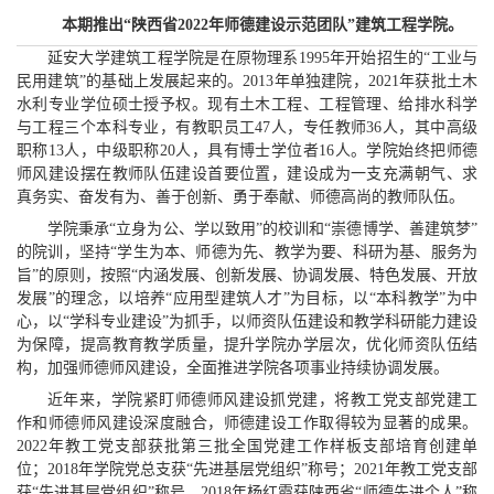
本期推出“陕西省2022年师德建设示范团队”建筑工程学院。
延安大学建筑工程学院是在原物理系1995年开始招生的“工业与
民用建筑”的基础上发展起来的。2013年单独建院，2021年获批土木
水利专业学位硕士授予权。现有土木工程、工程管理、给排水科学
与工程三个本科专业，有教职员工47人，专任教师36人，其中高级
职称13人，中级职称20人，具有博士学位者16人。学院始终把师德
师风建设摆在教师队伍建设首要位置，建设成为一支充满朝气、求
真务实、奋发有为、善于创新、勇于奉献、师德高尚的教师队伍。
学院秉承“立身为公、学以致用”的校训和“崇德博学、善建筑梦”
的院训，坚持“学生为本、师德为先、教学为要、科研为基、服务为
旨”的原则，按照“内涵发展、创新发展、协调发展、特色发展、开放
发展”的理念，以培养“应用型建筑人才”为目标，以“本科教学”为中
心，以“学科专业建设”为抓手，以师资队伍建设和教学科研能力建设
为保障，提高教育教学质量，提升学院办学层次，优化师资队伍结
构，加强师德师风建设，全面推进学院各项事业持续协调发展。
近年来，学院紧盯师德师风建设抓党建，将教工党支部党建工
作和师德师风建设深度融合，师德建设工作取得较为显著的成果。
2022年教工党支部获批第三批全国党建工作样板支部培育创建单
位；2018年学院党总支获“先进基层党组织”称号；2021年教工党支部
获“先进基层党组织”称号。2018年杨红霞获陕西省“师德先进个人”称