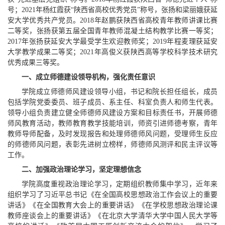
号；2021年杨红霞获“陕西省高校优秀党员”称号，张扬和梁丽娥获延
安大学优秀共产党员。2018年赵鹏获陕西省高校青年教师讲课比赛
二等奖，张扬获第五届全国青年教师混凝土结构教学比赛一等奖；
2017年张扬获延安大学最受学生欢迎教师奖；2019年程麦理获延安
大学教学成果二等奖；2021年高俊义获陕西高等学校科学技术研究
优秀成果三等奖。
一、成立师德建设领导机构，强化责任意识
学院成立师德师风建设领导小组，书记和院长担任组长，成员
包括学院党委委员、班子成员、系主任、科室负责人和师生代表。
领导小组负责建立健全师德师风建设方案和目标责任书，开展师德
师风教育活动，教师教育教学技能培训，师资引进师德考察，青年
教师导师配备，及时发现报告和处理师德师风问题，受理师生反应
的师德师风问题，表彰先进树立榜样，师德师风测评和民主评议等
工作。
二、加强政治理论学习，坚定理想信念
学院高度重视政治理论学习，定期组织教师集中学习，近年来
组织学习了习近平总书记《在全国高校思想政治工作会议上的重要
讲话》《在全国教育大会上的重要讲话》《在学校思想政治理论课
教师座谈会上的重要讲话》《在北京大学清华大学中国人民大学等