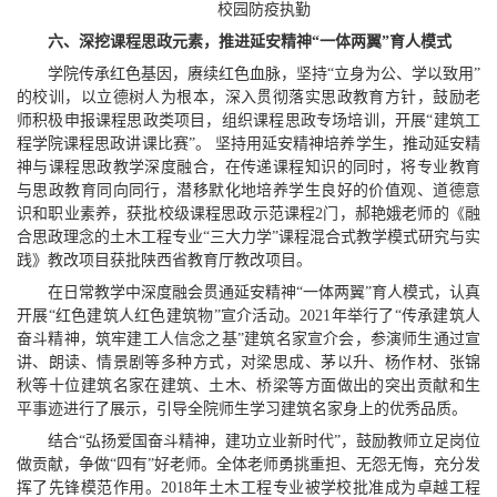
校园防疫执勤
六、深挖课程思政元素，推进延安精神“一体两翼”育人模式
学院传承红色基因，赓续红色血脉，坚持“立身为公、学以致用”
的校训，以立德树人为根本，深入贯彻落实思政教育方针，鼓励老
师积极申报课程思政类项目，组织课程思政专场培训，开展“建筑工
程学院课程思政讲课比赛”。 坚持用延安精神培养学生，推动延安精
神与课程思政教学深度融合，在传递课程知识的同时，将专业教育
与思政教育同向同行，潜移默化地培养学生良好的价值观、道德意
识和职业素养，获批校级课程思政示范课程2门，郝艳娥老师的《融
合思政理念的土木工程专业“三大力学”课程混合式教学模式研究与实
践》教改项目获批陕西省教育厅教改项目。
在日常教学中深度融会贯通延安精神“一体两翼”育人模式，认真
开展“红色建筑人红色建筑物”宣介活动。2021年举行了“传承建筑人
奋斗精神，筑牢建工人信念之基”建筑名家宣介会，参演师生通过宣
讲、朗读、情景剧等多种方式，对梁思成、茅以升、杨作材、张锦
秋等十位建筑名家在建筑、土木、桥梁等方面做出的突出贡献和生
平事迹进行了展示，引导全院师生学习建筑名家身上的优秀品质。
结合“弘扬爱国奋斗精神，建功立业新时代”，鼓励教师立足岗位
做贡献，争做“四有”好老师。全体老师勇挑重担、无怨无悔，充分发
挥了先锋模范作用。2018年土木工程专业被学校批准成为卓越工程