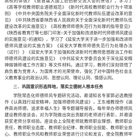
高校的讲话》《致首届大国工匠创新交流大会的贺信》，学习了
《高等学校教师职业道德规范》《新时代高校教师职业行为十项准
则》《中共中央国务院关于全面深化新时代教师队伍建设改革的意
见》《中共陕西省委陕西省人民政府关于全面深化新时代教师队伍
建设改革的实施意见》《高校教师师德失范行为处理的指导意见》
《陕西省教育厅等七部门印发<关于加强和改进新时代师德师风建设
的实施意见>的通知》，学习了《延安大学关于进一步加强和改进师
德师风建设的实施方案》《延安大学教师师德失范行为处理办法
（试行）》《延安大学关于加强和改进新时代教师思想政治工作和
师德师风建设的实施意见》《中共延安大学委员会关于深化延安精
神熔铸师魂工作方案》等文件材料。通过学习，教师们深刻领悟了
肩负着为党育人，为国育才的光荣使命，强化了对中国特色社会主
义教育事业的政治认同、思想认同、理论认同、情感认同。
三、
巩固意识形态阵地，落实立德树人根本任务
学院常态化师德师风专题研究活动。邀请知名专家郭必选教授
作《认真践行延安精神，加强师德师风建设》，王东维教授作《涵
养高尚师德，追求幸福人生》等专题辅导报告。每年举办师德师风
建设教师座谈会，对为学院做出突出贡献的老师进行表彰，并邀请
获奖老师分享经验。座谈会上全院老师就教师职业理想、教师职业
责任、教师职业态度、教师职业纪律、教师职业技能、教师职业良
心、教师职业作风和教师职业荣誉进行讨论和发言，使全院教师牢