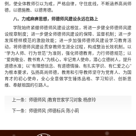
例，使全体教师引以为戒，严格自律，守住底线，不断涵养高尚师
德，以德施教、以德育德。
八、力戒麻痹思想，师德师风建设永远在路上
学院始终紧绷师德师风建设这根弦，将进一步健全师德师风建
设规章制度；进一步健全师德师风建设的保障、监督机制；进一步
发挥榜样模范的激励效能；进一步加强师德师风建设学习教育活
动，将师德师风建设贯穿教师生涯全过程，构成整治长效机制。以
“学为人师、行为世范”为准则，强化师德教育，力行师德规范；以
“爱岗敬业、教书育人”为核心，牢记育人使命，潜心立德树人，提升
道德水准；以“有理想信念、有道德情操、有扎实学识、有仁爱之心”
为根本要求，弘扬高尚师德，教育和引导教师坚守为党育人、为国
育才的初心使命，全心全意做学生锤炼品格、学习知识、创新思
维、奉献祖国的引路人。
上一条：
师德师风 |教育世家学习对象:杨彦玲
下一条：
师德师风 |师德标兵:陈小莉