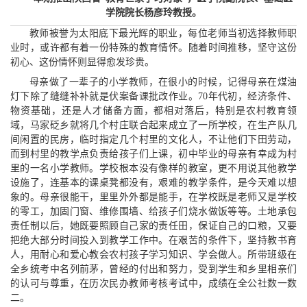
学院院长杨彦玲教授。
教师被誉为太阳底下最光辉的职业，每位老师当初选择教师职
业时，或许都有着一份特殊的教育情怀。随着时间推移，坚守这份
初心、这份情怀则显得愈发珍贵。
母亲做了一辈子的小学教师，在很小的时候，记得母亲在煤油
灯下除了缝缝补补就是伏案备课批改作业。70年代初，经济条件、
物资基础，还是人才储备方面，都相对落后，特别是农村教育领
域，马家砭乡就将几个村庄联合起来成立了一所学校，在生产队几
间闲置的民房，临时指定几个村里的文化人，不让他们下田劳动，
而到村里的教学点负责给孩子们上课，初中毕业的母亲有幸成为村
里的一名小学教师。学校根本没有像样的教室，更不用说其他教学
设施了，连基本的课桌凳都没有，艰难的教学条件，是今天难以想
象的。母亲很能干，里里外外都是能手，在学校既是老师又是学校
的零工，加固门窗、维修围墙、给孩子们烧水做饭等等。土地承包
责任制以后，她既要照顾自己家的责任田，保证自己的口粮，又要
把绝大部分时间投入到教学工作中。在艰苦的条件下，坚持教书育
人，用耐心和爱心教会农村孩子学习知识、学会做人。所带班级在
全乡统考中名列前茅，曾经的付出和努力，受到学生和乡里相亲们
的认可与尊重，在历次民办教师考核考试中，成绩在全公社数一数
二。