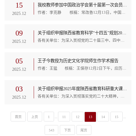
15
我校教师参加中国政治学会第十届第一次会员代表大会暨2025年学术年会
作者：李克静 核稿：常改香12月13日，中国政治学会第十届第一次会员代表大会暨2025年学术年会在北京会议中心召开。会议由中国政治学会主办，中国社会科学院政治学研究所、中国社会科学院大学政府管理学院承办，中国社会科学院首都治理研究院、中国社会科学院社会主义民主研究中心协办。本次会议以“推进中国式现代化、加快构建中国政治学自主知识体系”为核心议题，汇聚全国高校和科研机构400余名专家学者，共商学科发展大计，...
2025.12
09
关于组织申报陕西省教育科学“十四五”规划2025年度重点课题的通知
各有关单位：为深入贯彻党的二十届三中、四中全会和全国、全省教育大会精神，充分发挥教育科研在创新教育理论、服务教育决策、指导教育实践等方面的支撑、引领和驱动作用，陕西省教育科学规划领导小组办公室决定组织开展全省教育科学“十四五”规划2025年度重点课题申报工作。现就有关事项通知如下：一、研究题目陕西省教育科学规划2025年度重点课题题目共15项，具体如下。1.陕西省教育督导评估工作机制改革实践研究2.陕西省适龄儿童小学入学年龄调整研究3....
2025.12
05
王子今教授为历史文化学院师生作学术报告
作者：王猛 核稿：王保存12月2日下午，应历史文化学院邀请，西北大学历史学院教授、中国人民大学荣誉一级教授王子今先生做客“嘉岭讲座”，在我校行政楼一楼报告厅举办了题为《尕日塘刻石：秦史秦文化研究的新发现》的学术报告。本次讲座由历史文化学院杜林渊教授主持，学院师生两百余人到场聆听。讲座中，王子今老师首先介绍了尕日塘秦刻石的发现过程，并梳理了刻石发现后社会出现的种种质疑声音及学界的相关讨论。随后，王老师分别从刻石文字所透露的行车、...
2025.12
03
关于组织申报2025年度陕西省教育科研重大课题的通知
各有关单位：为深入贯彻落实党的二十大精神，充分发挥教育科研资政服务职能，助推全省教育高质量发展和教育强省建设，陕西省教育科学规划领导小组办公室（以下简称省规划办)决定设立陕西省教育科研重大课题，现就2025年度申报工作有关事项通知如下。一、研究题目2025年度陕西省教育科研重大课题研究题目共18项，具体如下：1.《新时代陕西省立德树人工作指南》实施路径研究2.陕西省域内红色教育资源融入大中小学思政教育一体化育人体系构建研究3....
2025.12
首页
上页
1
...
11
12
13
14
15
...
543
下页
尾页