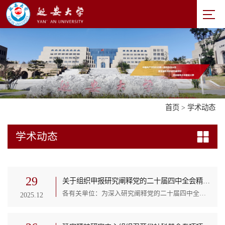
首页
>
学术动态
学术动态
29
关于组织申报研究阐释党的二十届四中全会精神国家社会科学基金重大专项招标公告的通知
各有关单位：为深入研究阐释党的二十届四中全会精神，国家社会科学基金列出一批重大专项研究选题，面向全国公开招标。现将有关事项公告如下。一、招标单位全国哲学社会科学工作办公室二、招标对象主要包括中央有关部委，教育部直属高校，省级以上党校（行政学院）、社科院、高校和重点研究基地，军队系统重点院校和社科研究机构的研究人员。投标以责任单位名义组织，多单位联合投标须确定一个责任单位。鼓励理论工作部门与实际工作部门合作开展研究。...
2025.12