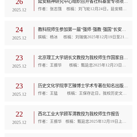
26
延安精神研究中心组织召开省社科基金专项项目论证会
作者：张志强 核稿：刘飞轮12月24日，延安精神研究中心组织召开陕西省社会科学基金“延安时期党的宣传思想文化工作研究”专项项目论证会，论证会邀请陕西师范大学马克思主义学院博士生导师王晓荣教授和我校高尚斌、王东维、崔海亮三位教授参与指导。我校35位申报老师参加论证会，会议由延安精神研究中心主任刘飞轮主持。与会专家对申报材料全面把关，逐一分析，从选题依据、研究内容、框架思路、研究方法、创新之处、研究基础和参考文献等方面进行了具体深入的指导，...
2025.12
24
教科院师生参加第一届“强师·强教·强国”长安论坛暨全国高校信息资料研究会西部教师教育专业委员会成立大会
撰稿：杨冰 核稿：刘瑞儒2025年12月19日至21日，第一届“强师・强教・强国”长安论坛暨全国高校信息资料研究会西部教师教育专业委员会成立大会在陕西师范大学陆港小学成功召开。本次会议由全国高校信息资料研究会西部教师教育专业委员会、教育部人文社科规划项目“教育对口援疆政策绩效测度及其优化策略研究”（24YJA880008）主办，华夏教育评价联盟西北办事处、安邦中国评价科学院、中国教育评价文科实验室、长安中国自主知识体系创新团队、...
2025.12
23
北京理工大学胡长文教授为我校师生作国家自然科学基金辅导报告
作者：王振华 核稿：甄延忠2025年12月23日上午，应化学与化工学院的邀请，北京理工大学胡长文教授为我校师生作了题为《申报国家自然科学基金的体会》的国家自然科学基金辅导报告，报告采用线上线下相结合的方式进行，化学与化工学院院长甄延忠教授主持会议，全校各理工类学院100余位教师参加了报告会。报告会上，胡长文教授以基金评审专家的视角，从国家自然科学基金资助定位、基金委新时期改革方略、资助系列与评审程序、获批项目汇总与启示、...
2025.12
23
历史文化学院李艺臻博士学术专著在知名出版社出版
作者：王猛 核稿：王保存近日，我校历史文化学院李艺臻博士的学术专著《“存人类于天下”：顾炎武史论研究》（上下册），由台湾花木兰文化出版社出版，该著作的出版获得花木兰文化事业有限公司专项项目资助。全书共5章，35万余字，分属《古代历史文化研究集刊》第34编第1、2册。该书以明末思想家顾炎武著作中的历史评论为主要线索，旨在展现公元17世纪中国所面临的空前时代困境，揭示明代中后期以降社会转型新旧交替过程中所累积的诸多矛盾，...
2025.12
22
西北工业大学顾军渭教授为我校师生作报告
作者：王振华 核稿：甄延忠2025年12月19日上午，我校化学与化工学院特邀西北工业大学顾军渭教授，于学院1019会议室作专题学术报告。报告会由化学与化工学院甄延忠院长主持，学院师生100余人参加了报告会。本次报告包含两场内容，分别为“国家自然科学基金申请书撰写交流”与“导热高分子复合材料”。报告会上，顾军渭教授结合自身课题组申报经验，系统阐述了国家自然科学基金申报的核心技巧与实操策略。在学术研究分享环节，顾教授详细介绍了课题组在分子微观结构有序设计、...
2025.12