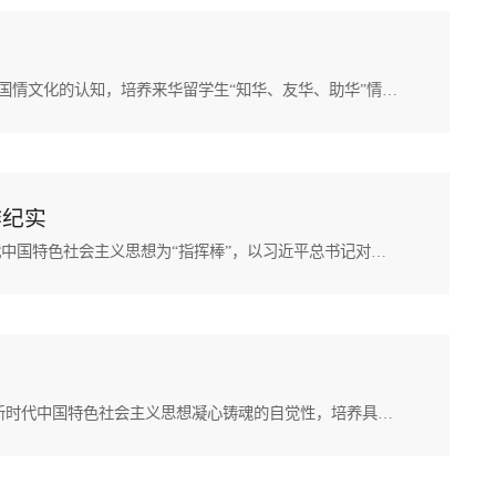
作者：史娇 核稿：成铭本网讯 为帮助来华留学生更加深入地了解真实、立体、全面的中国，加深来华留学生对我国国情文化的认知，培养来华留学生“知华、友华、助华”情结，12月以来，国际交流与教育学院组织了来自巴基斯坦、阿富汗、尼日利亚、韩国的38名新生走进中国文化体验课堂，开展中国文化的学习和体验活动。以花为友 身临艺境中国传统插花艺术是发展历史悠久和文化底蕴丰厚的艺术形式，是中国人民智慧的结晶。生科院屈亚潭老师从中国传统插花的特征到插花的分类，...
作纪实
作者：张伟平 吴嘉瑶 陈李双 核稿：党子奇廉洁铸魂强根本，挺膺奋进建新功。延安大学文学院始终以习近平新时代中国特色社会主义思想为“指挥棒”，以习近平总书记对我校的重要批示指示精神为“风向标”，把加强廉洁文化教育同延安精神与落实立德树人根本任务紧密结合，不断深挖内涵、创新形式、丰富载体，全方位、立体化推进学院廉洁文化建设工作走深走实。突出精准发力，以“学廉”答好“基础题”学院根据干部师生不同群体的特点，...
作者：李朝琴 张雨佳 核稿：党子奇本网讯 为深入学习贯彻党的二十届三中全会精神，增强入党积极分子用习近平新时代中国特色社会主义思想凝心铸魂的自觉性，培养具有人文精神底蕴与延安精神特质的时代新人，推动文学院延安精神强党建“三一”工程走深走实，文学院党委于10月23日上午在延安市新区学习书院开展“学习全会精神，凝聚奋进力量”入党积极分子主题实践活动。文学院院长党子奇、党委副书记张冰雁、研究生党支部书记李朝琴及文学院第65期全体入党积极分子参加活动。...