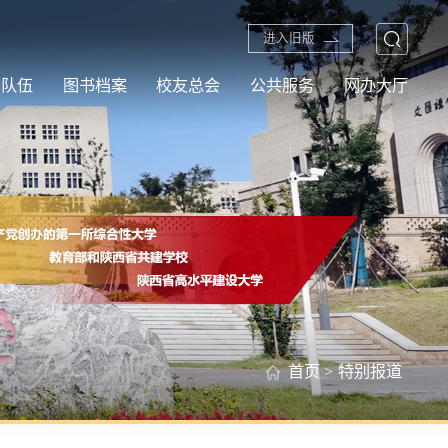
进入旧版
资队伍
图书档案
校友总会
公共服务
网办大厅
首页
>
特别报道