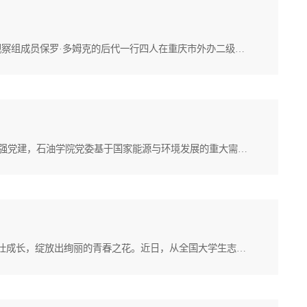
作者：屈彩娥 核稿：梁润生本网讯 10月17日，二战期间中缅印战区美国部队最高司令官约瑟夫·史迪威将军和美军观察组成员保罗·多姆克的后代一行四人在重庆市外办二级巡视员马勇、史迪威研究中心主任陶燕等领导和学者的陪同下访问延安。我校斯诺研究中心副主任、文学院院长党子奇、外国语学院教授高治东、历史学院教授赵红以及师生代表参加了相关活动。延安市人民对外友好协会专职副会长兼秘书长袁媛代表延安市外办致欢迎辞时表示，...
作者：郭洒洒 核稿：常佩艳本网讯 为深入贯彻落实习近平总书记对延安大学重要批示指示精神，进一步用延安精神强党建，石油学院党委基于国家能源与环境发展的重大需求，借助专业优势，依托新时代延安精神“加油站”党建品牌成立“博士服务团”，结合党建工作“样板党支部”的培育和创建，构建“人才+项目+平台”三级融合机制，促进“党建+学科发展”“党建+教科研”工作的融合，扎根延安助力地方经济高质量发展。一是紧盯产业需求挖掘人才资源。...
作者：张楠 核稿：党子奇本网讯 在延安大学文学院“四个一”人才培养工程的沃土里，一颗赤诚的种子生根发芽、茁壮成长，绽放出绚丽的青春之花。近日，从全国大学生志愿服务西部计划项目管理办公室传来佳音，文学院2023届秘书学专业毕业生吕娜（现为本校马克思主义学院研究生），获评2023—2024年度大学生志愿服务西部计划考核等次优秀志愿者，她用行动为学院“四个一”工程写下生动注脚。文学院“四个一” 人才培养工程，将培养学生“...