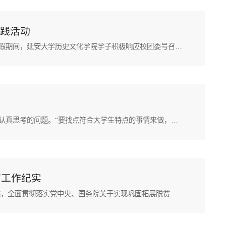
实践活动
作者：梁越哲 李生策 核稿：杜林渊当青春融入乡土，知识与实践相结合，大学生们展现出了无限的活力和责任。寒假期间，延安大学历史文化学院学子积极响应校团委号召，许多同学组织或参加了“返乡”社会实践活动。他们或拜访先进人物，或参与“非遗”活动，或进行社会调查，或参加实习见习，用脚步丈量家乡的土地，以智慧书写青春责任，在政府机关、社区街道、田间地头展现了新时代青年的奋斗形象，为寒假生活增添了独特色彩。寻访先进模范，...
作者：徐洁 姜家兴 核稿：梁艳“大学生的寒假怎么过？寒假中应该如何对大学生进行引导？”这是外国语学院学工干部认真思考的问题。“要找点符合大学生特点的事情来做，让他们走下网络、走出手机、走向生活，帮助在实践中树立正确的价值观”。到生活中，到人民中去，到身边的日常中去，用眼睛发现中国、用手机记录生活、用心灵感悟热情。本着这样的思路，今年的寒假，延安大学外国语学院组织开展“让手机活起来 让家乡亮起来”主题实践活动，...
市工作纪实
作者：陈忠红 高岩 核稿：刘江 杨曦东今年来，我校深入学习贯彻习近平总书记关于教育和乡村振兴工作的重要论述，全面贯彻落实党中央、国务院关于实现巩固拓展脱贫攻坚成果同乡村振兴有效衔接的决策部署，按照“四个不摘”要求，紧紧围绕乡村振兴战略实施中的重大需求，充分发挥学校在教育、科技、人才、医疗等方面的资源，坚持“四个维度”，坚持靶向发力，持续巩固拓展脱贫攻坚成果，助力陕北老区乡村振兴跑出加速度。一是扛牢政治责任，...